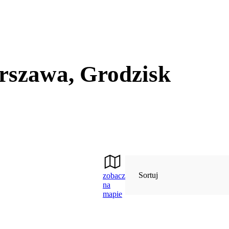
rszawa, Grodzisk
Sortuj
zobacz
na
mapie