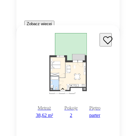
Zobacz więcej
Metraż
Pokoje
Piętro
38,62 m²
2
parter