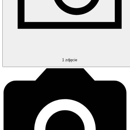
1
zdjęcie