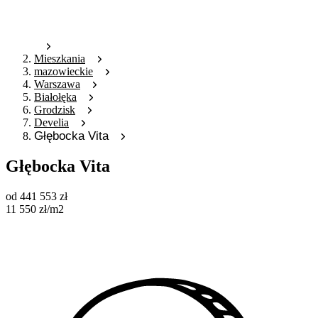
Mieszkania
mazowieckie
Warszawa
Białołęka
Grodzisk
Develia
Głębocka Vita
Głębocka Vita
od
441 553
zł
11 550
zł
/m2