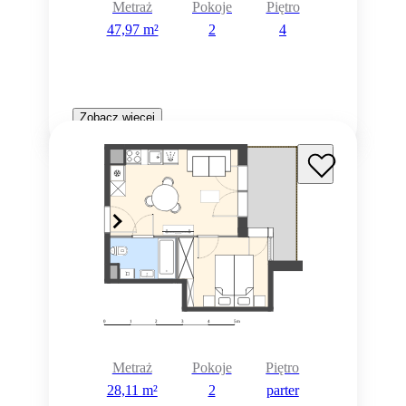
Metraż
Pokoje
Piętro
47,97 m²
2
4
Zobacz więcej
Metraż
Pokoje
Piętro
28,11 m²
2
parter