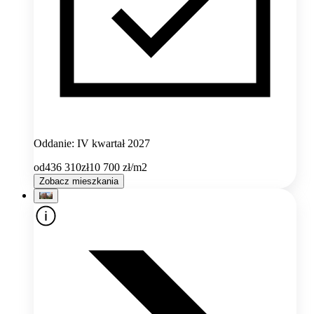
Oddanie: IV kwartał 2027
od
436 310
zł
10 700
zł/m2
Zobacz mieszkania