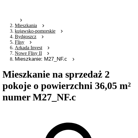
Mieszkania
kujawsko-pomorskie
Bydgoszcz
Flisy
Arkada Invest
Nowe Flisy II
Mieszkanie: M27_NF.c
Mieszkanie na sprzedaż 2
pokoje o powierzchni 36,05 m²
numer M27_NF.c