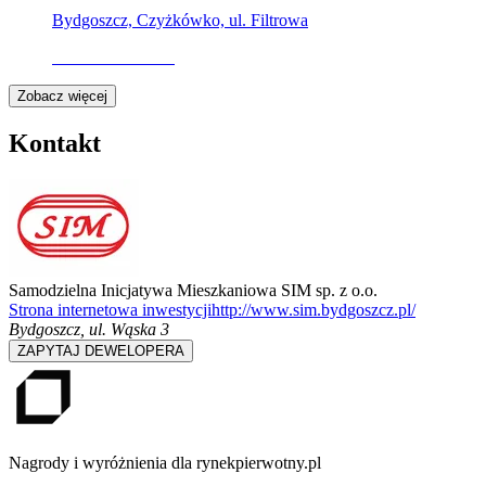
Bydgoszcz, Czyżkówko, ul. Filtrowa
Oferta archiwalna
Zobacz więcej
Kontakt
Samodzielna Inicjatywa Mieszkaniowa SIM sp. z o.o.
Strona internetowa inwestycji
http://www.sim.bydgoszcz.pl/
Bydgoszcz
,
ul. Wąska 3
ZAPYTAJ DEWELOPERA
Nagrody i wyróżnienia dla rynekpierwotny.pl