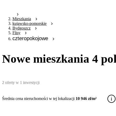
Mieszkania
kujawsko-pomorskie
Bydgoszcz
Flisy
czteropokojowe
Nowe mieszkania 4 pok
2
oferty
w
1
inwestycji
Średnia cena nieruchomości w tej lokalizacji
10 946 zł/m²