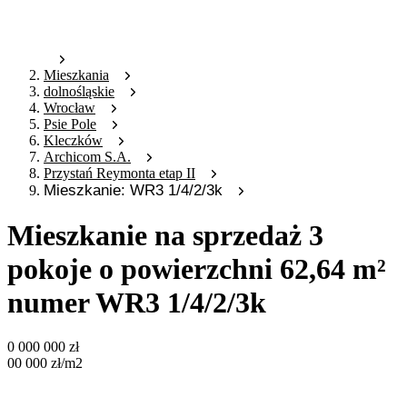
Mieszkania
dolnośląskie
Wrocław
Psie Pole
Kleczków
Archicom S.A.
Przystań Reymonta etap II
Mieszkanie: WR3 1/4/2/3k
Mieszkanie na sprzedaż 3
pokoje o powierzchni 62,64 m²
numer WR3 1/4/2/3k
0 000 000
zł
00 000
zł
/m2