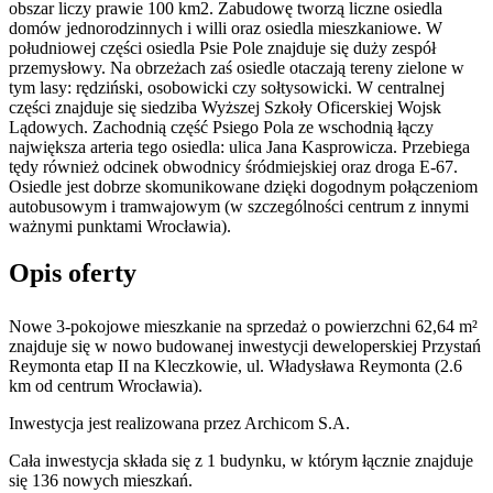
obszar liczy prawie 100 km2. Zabudowę tworzą liczne osiedla
domów jednorodzinnych i willi oraz osiedla mieszkaniowe. W
południowej części osiedla Psie Pole znajduje się duży zespół
przemysłowy. Na obrzeżach zaś osiedle otaczają tereny zielone w
tym lasy: rędziński, osobowicki czy sołtysowicki. W centralnej
części znajduje się siedziba Wyższej Szkoły Oficerskiej Wojsk
Lądowych. Zachodnią część Psiego Pola ze wschodnią łączy
największa arteria tego osiedla: ulica Jana Kasprowicza. Przebiega
tędy również odcinek obwodnicy śródmiejskiej oraz droga E-67.
Osiedle jest dobrze skomunikowane dzięki dogodnym połączeniom
autobusowym i tramwajowym (w szczególności centrum z innymi
ważnymi punktami Wrocławia).
Opis oferty
Nowe 3-pokojowe mieszkanie na sprzedaż o powierzchni 62,64 m²
znajduje się w nowo
budowanej
inwestycji deweloperskiej
Przystań
Reymonta etap II
na Kleczkowie
,
ul. Władysława Reymonta
(2.6
km od centrum Wrocławia).
Inwestycja
jest realizowana
przez
Archicom S.A.
Cała inwestycja składa się z
1
budynku
,
w którym
łącznie znajduje
się 136 nowych mieszkań.