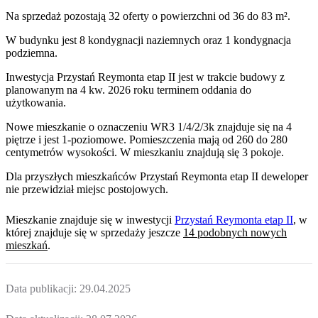
Na sprzedaż pozostają 32 oferty o powierzchni od 36 do 83 m².
W budynku jest 8 kondygnacji naziemnych
oraz 1 kondygnacja
podziemna.
Inwestycja Przystań Reymonta etap II jest w trakcie budowy z
planowanym na 4 kw. 2026 roku terminem oddania do
użytkowania
.
Nowe mieszkanie
o oznaczeniu
WR3 1/4/2/3k
znajduje się na 4
piętrze
i jest
1
-poziomow
e
. Pomieszczenia mają
od 260 do 280
centymetrów wysokości. W
mieszkaniu
znajdują
się
3
pokoje
.
Dla przyszłych mieszkańców
Przystań Reymonta etap II
deweloper
nie przewidział miejsc postojowych.
Mieszkanie
znajduje się w inwestycji
Przystań Reymonta etap II
, w
której
znajduje
się w sprzedaży jeszcze
14
podobnych nowych
mieszkań
.
Data publikacji:
29.04.2025