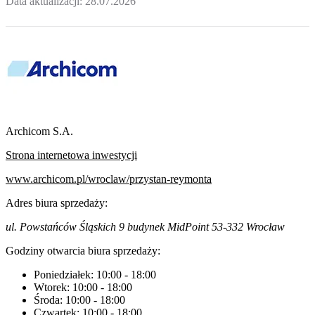
Data aktualizacji:
28.07.2026
Archicom S.A.
Strona internetowa inwestycji
www.archicom.pl/wroclaw/przystan-reymonta
Adres biura sprzedaży:
ul. Powstańców Śląskich 9 budynek MidPoint 53-332 Wrocław
Godziny otwarcia biura sprzedaży:
Poniedziałek:
10:00
-
18:00
Wtorek:
10:00
-
18:00
Środa:
10:00
-
18:00
Czwartek:
10:00
-
18:00