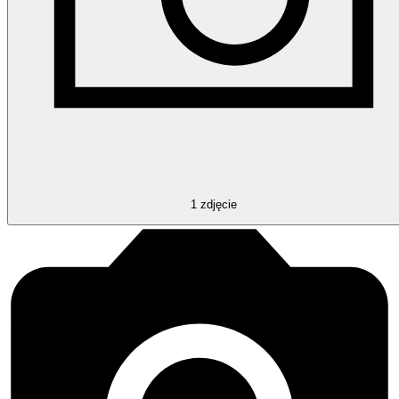
1
zdjęcie