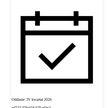
Oddanie: IV kwartał 2026
od
743 076
zł
18 670
zł/m2