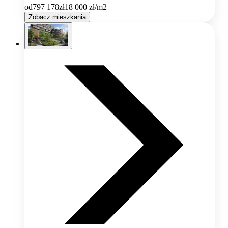
od
797 178
zł
18 000
zł/m2
Zobacz mieszkania