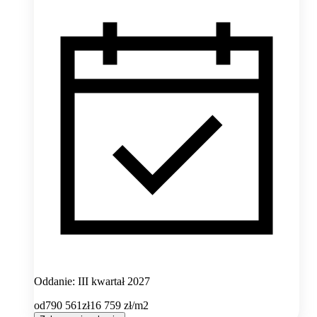
Oddanie: III kwartał 2027
od
790 561
zł
16 759
zł/m2