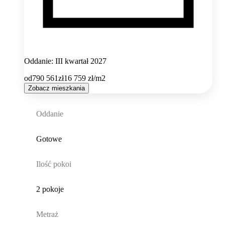
Oddanie: III kwartał 2027
od
790 561
zł
16 759
zł/m2
Zobacz mieszkania
Oddanie
Gotowe
Ilość pokoi
2 pokoje
Metraż