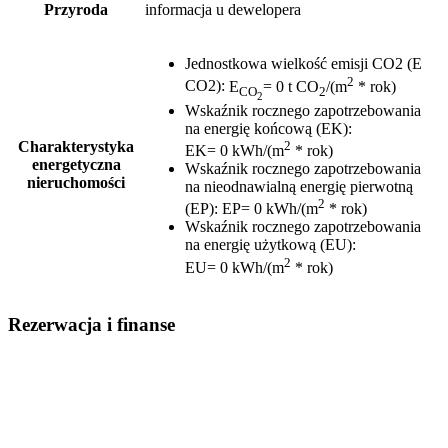
Przyroda
informacja u dewelopera
Jednostkowa wielkość emisji CO2 (E
2
CO2)
:
E
= 0 t CO
/(m
* rok)
CO
2
2
Wskaźnik rocznego zapotrzebowania
na energię końcową (EK)
:
2
Charakterystyka
EK= 0 kWh/(m
* rok)
energetyczna
Wskaźnik rocznego zapotrzebowania
nieruchomości
na nieodnawialną energię pierwotną
2
(EP)
:
EP= 0 kWh/(m
* rok)
Wskaźnik rocznego zapotrzebowania
na energię użytkową (EU)
:
2
EU= 0 kWh/(m
* rok)
Rezerwacja i finanse