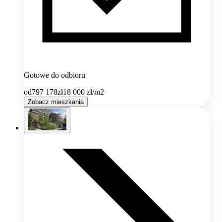
Gotowe do odbioru
od
797 178
zł
18 000
zł/m2
Zobacz mieszkania