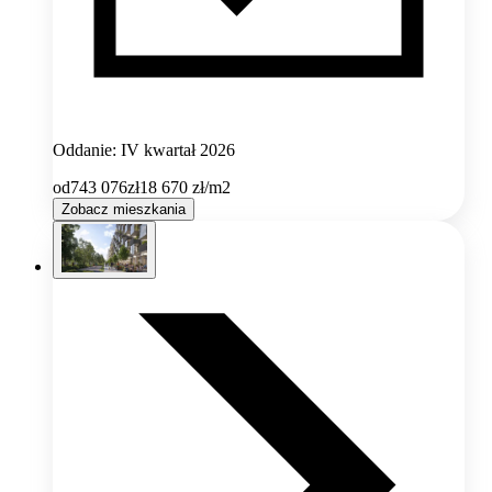
Oddanie: IV kwartał 2026
od
743 076
zł
18 670
zł/m2
Zobacz mieszkania