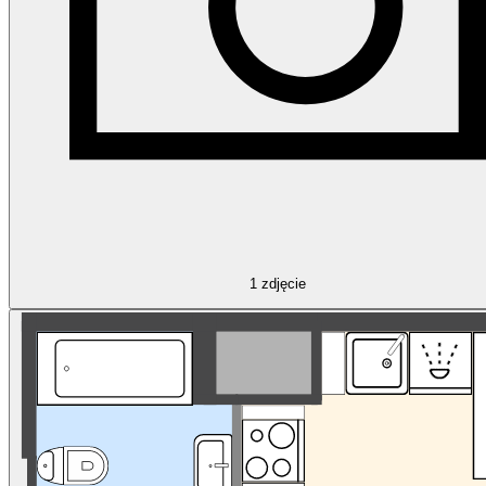
1
zdjęcie