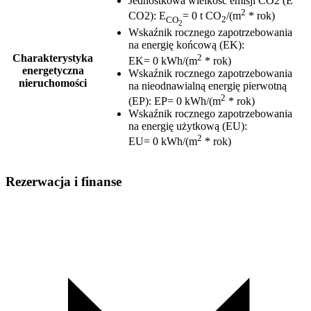
Jednostkowa wielkość emisji CO2 (E
2
CO2)
:
E
= 0 t CO
/(m
* rok)
CO
2
2
Wskaźnik rocznego zapotrzebowania
na energię końcową (EK)
:
2
Charakterystyka
EK= 0 kWh/(m
* rok)
energetyczna
Wskaźnik rocznego zapotrzebowania
nieruchomości
na nieodnawialną energię pierwotną
2
(EP)
:
EP= 0 kWh/(m
* rok)
Wskaźnik rocznego zapotrzebowania
na energię użytkową (EU)
:
2
EU= 0 kWh/(m
* rok)
Rezerwacja i finanse