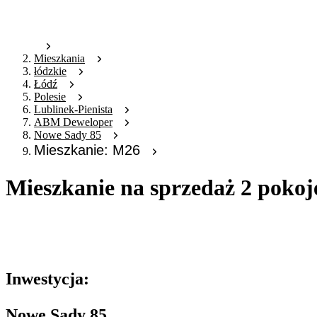
Mieszkania
łódzkie
Łódź
Polesie
Lublinek-Pienista
ABM Deweloper
Nowe Sady 85
Mieszkanie: M26
Mieszkanie na sprzedaż 2 poko
Oferta archiwalna
Oferta nieaktywna
Inwestycja:
Nowe Sady 85