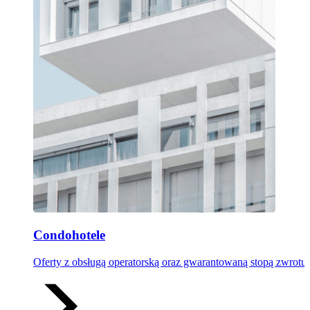
Condohotele
Oferty z obsługą operatorską oraz gwarantowaną stopą zwrotu 