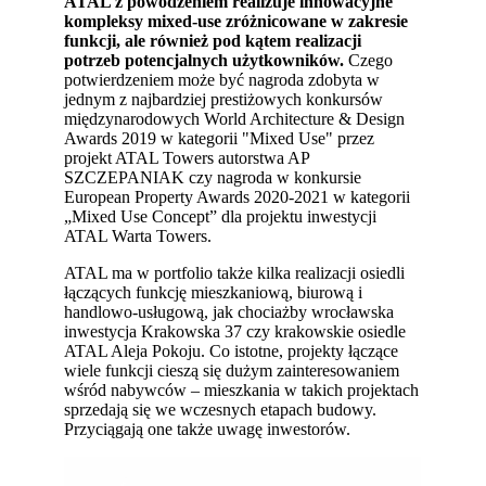
ATAL z powodzeniem realizuje innowacyjne
kompleksy mixed-use zróżnicowane w zakresie
funkcji, ale również pod kątem realizacji
potrzeb potencjalnych użytkowników.
Czego
potwierdzeniem może być nagroda zdobyta w
jednym z najbardziej prestiżowych konkursów
międzynarodowych World Architecture & Design
Awards 2019 w kategorii "Mixed Use" przez
projekt ATAL Towers autorstwa AP
SZCZEPANIAK czy nagroda w konkursie
European Property Awards 2020-2021 w kategorii
„Mixed Use Concept” dla projektu inwestycji
ATAL Warta Towers.
ATAL ma w portfolio także kilka realizacji osiedli
łączących funkcję mieszkaniową, biurową i
handlowo-usługową, jak chociażby wrocławska
inwestycja Krakowska 37 czy krakowskie osiedle
ATAL Aleja Pokoju. Co istotne, projekty łączące
wiele funkcji cieszą się dużym zainteresowaniem
wśród nabywców – mieszkania w takich projektach
sprzedają się we wczesnych etapach budowy.
Przyciągają one także uwagę inwestorów.