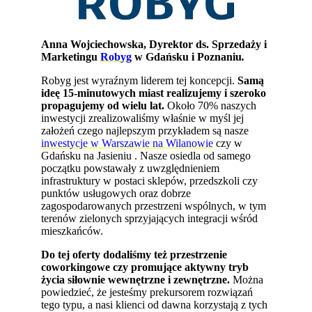
Anna Wojciechowska, Dyrektor ds. Sprzedaży i
Marketingu
Robyg
w Gdańsku i Poznaniu
.
Robyg jest wyraźnym liderem tej koncepcji.
Samą
ideę 15-minutowych miast realizujemy i szeroko
propagujemy od wielu lat.
Około 70% naszych
inwestycji zrealizowaliśmy właśnie w myśl jej
założeń czego najlepszym przykładem są nasze
inwestycje w Warszawie na Wilanowie
czy w
Gdańsku na Jasieniu . Nasze osiedla od samego
początku powstawały z uwzględnieniem
infrastruktury w postaci sklepów, przedszkoli czy
punktów usługowych oraz dobrze
zagospodarowanych przestrzeni wspólnych, w tym
terenów zielonych sprzyjających integracji wśród
mieszkańców.
Do tej oferty dodaliśmy też przestrzenie
coworkingowe czy promujące aktywny tryb
życia siłownie wewnętrzne i zewnętrzne.
Można
powiedzieć, że jesteśmy prekursorem rozwiązań
tego typu, a nasi klienci od dawna korzystają z tych