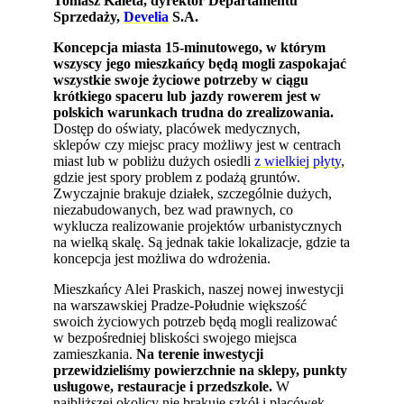
Tomasz Kaleta, dyrektor Departamentu
Sprzedaży,
Develia
S.A.
Koncepcja miasta 15-minutowego, w którym
wszyscy jego mieszkańcy będą mogli zaspokajać
wszystkie swoje życiowe potrzeby w ciągu
krótkiego spaceru lub jazdy rowerem jest w
polskich warunkach trudna do zrealizowania.
Dostęp do oświaty, placówek medycznych,
sklepów czy miejsc pracy możliwy jest w centrach
miast lub w pobliżu dużych osiedli
z wielkiej płyty
,
gdzie jest spory problem z podażą gruntów.
Zwyczajnie brakuje działek, szczególnie dużych,
niezabudowanych, bez wad prawnych, co
wyklucza realizowanie projektów urbanistycznych
na wielką skalę. Są jednak takie lokalizacje, gdzie ta
koncepcja jest możliwa do wdrożenia.
Mieszkańcy Alei Praskich, naszej nowej inwestycji
na warszawskiej Pradze-Południe większość
swoich życiowych potrzeb będą mogli realizować
w bezpośredniej bliskości swojego miejsca
zamieszkania.
Na terenie inwestycji
przewidzieliśmy powierzchnie na sklepy, punkty
usługowe, restauracje i przedszkole.
W
najbliższej okolicy nie brakuje szkół i placówek