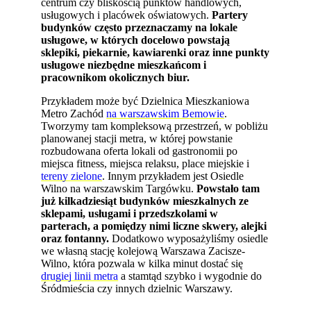
centrum czy bliskością punktów handlowych,
usługowych i placówek oświatowych.
Partery
budynków często przeznaczamy na lokale
usługowe, w których docelowo powstają
sklepiki, piekarnie, kawiarenki oraz inne punkty
usługowe niezbędne mieszkańcom i
pracownikom okolicznych biur.
Przykładem może być Dzielnica Mieszkaniowa
Metro Zachód
na warszawskim Bemowie
.
Tworzymy tam kompleksową przestrzeń, w pobliżu
planowanej stacji metra, w której powstanie
rozbudowana oferta lokali od gastronomii po
miejsca fitness, miejsca relaksu, place miejskie i
tereny zielone
. Innym przykładem jest Osiedle
Wilno na warszawskim Targówku.
Powstało tam
już kilkadziesiąt budynków mieszkalnych ze
sklepami, usługami i przedszkolami w
parterach, a pomiędzy nimi liczne skwery, alejki
oraz fontanny.
Dodatkowo wyposażyliśmy osiedle
we własną stację kolejową Warszawa Zacisze-
Wilno, która pozwala w kilka minut dostać się
drugiej linii metra
a stamtąd szybko i wygodnie do
Śródmieścia czy innych dzielnic Warszawy.