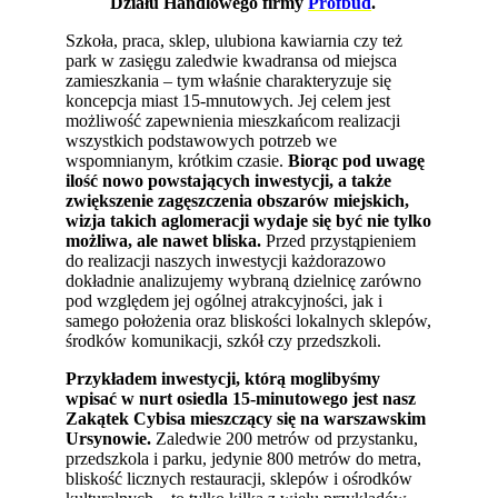
Działu Handlowego firmy
Profbud
.
Szkoła, praca, sklep, ulubiona kawiarnia czy też
park w zasięgu zaledwie kwadransa od miejsca
zamieszkania – tym właśnie charakteryzuje się
koncepcja miast 15-mnutowych. Jej celem jest
możliwość zapewnienia mieszkańcom realizacji
wszystkich podstawowych potrzeb we
wspomnianym, krótkim czasie.
Biorąc pod uwagę
ilość nowo powstających inwestycji, a także
zwiększenie zagęszczenia obszarów miejskich,
wizja takich aglomeracji wydaje się być nie tylko
możliwa, ale nawet bliska.
Przed przystąpieniem
do realizacji naszych inwestycji każdorazowo
dokładnie analizujemy wybraną dzielnicę zarówno
pod względem jej ogólnej atrakcyjności, jak i
samego położenia oraz bliskości lokalnych sklepów,
środków komunikacji, szkół czy przedszkoli.
Przykładem inwestycji, którą moglibyśmy
wpisać w nurt osiedla 15-minutowego jest nasz
Zakątek Cybisa mieszczący się na warszawskim
Ursynowie.
Zaledwie 200 metrów od przystanku,
przedszkola i parku, jedynie 800 metrów do metra,
bliskość licznych restauracji, sklepów i ośrodków