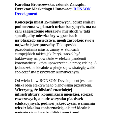
Karolina Bronszewska, członek Zarządu,
Dyrektor Marketingu i Innowacji
RONSON
Development
Koncepcja miast 15-minutowych, coraz śmielej
podnoszona w planach urbanizacyjnych, ma na
celu zagęszczenie obszarów miejskich w taki
sposób, aby mieszkańcy w granicach
najbliższego sąsiedztwa, mogli zaspokoić swoje
najważniejsze potrzeby.
Taki sposób
przeobrażenia miasta, znany w stolicach
europejskich takich jak Paryż, zaczął być
traktowany na poważnie w efekcie pandemii
koronawirusa, która upowszechniła pracę zdalną. A
jednocześnie idealnie wpisuje się w strategię walki
społeczeństw z kryzysem klimatycznym.
Od wielu lat w RONSON Development jest nam
bliska idea efektywnego planowania przestrzeni
.
Wierzymy, że bliskość rozwiniętej
infrastruktury, komunikacji miejskiej, ścieżek
rowerowych, a nade wszystko placówek
edukacyjnych, podnosi jakość życia, wzmacnia
więzi z lokalną społecznością, ale też idealnie
wpisuje się w bardzo bliski nam trend