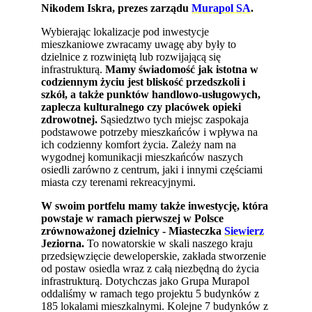
Nikodem Iskra, prezes zarządu
Murapol SA
.
Wybierając lokalizacje pod inwestycje
mieszkaniowe zwracamy uwagę aby były to
dzielnice z rozwiniętą lub rozwijającą się
infrastrukturą.
Mamy świadomość jak istotna w
codziennym życiu jest bliskość przedszkoli i
szkół, a także punktów handlowo-usługowych,
zaplecza kulturalnego czy placówek opieki
zdrowotnej.
Sąsiedztwo tych miejsc zaspokaja
podstawowe potrzeby mieszkańców i wpływa na
ich codzienny komfort życia. Zależy nam na
wygodnej komunikacji mieszkańców naszych
osiedli zarówno z centrum, jaki i innymi częściami
miasta czy terenami rekreacyjnymi.
W swoim portfelu mamy także inwestycję, która
powstaje w ramach pierwszej w Polsce
zrównoważonej dzielnicy - Miasteczka
Siewierz
Jeziorna.
To nowatorskie w skali naszego kraju
przedsięwzięcie deweloperskie, zakłada stworzenie
od postaw osiedla wraz z całą niezbędną do życia
infrastrukturą. Dotychczas jako Grupa Murapol
oddaliśmy w ramach tego projektu 5 budynków z
185 lokalami mieszkalnymi. Kolejne 7 budynków z