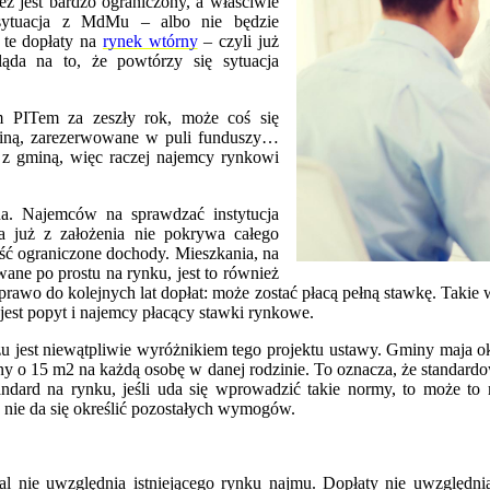
ż jest bardzo ograniczony, a właściwie
sytuacja z MdMu – albo nie będzie
 te dopłaty na
rynek wtórny
– czyli już
ąda na to, że powtórzy się sytuacja
m PITem za zeszły rok, może coś się
iną, zarezerwowane w puli funduszy…
 z gminą, więc raczej najemcy rynkowi
na. Najemców na sprawdzać instytucja
a już z założenia nie pokrywa całego
ść ograniczone dochody. Mieszkania, na
ne po prostu na rynku, jest to również
i prawo do kolejnych lat dopłat: może zostać płacą pełną stawkę. Taki
est popyt i najemcy płacący stawki rynkowe.
żu jest niewątpliwie wyróżnikiem tego projektu ustawy. Gminy maja ok
o 15 m2 na każdą osobę w danej rodzinie. To oznacza, że standardo
tandard na rynku, jeśli uda się wprowadzić takie normy, to może t
nie da się określić pozostałych wymogów.
l nie uwzględnia istniejącego rynku najmu. Dopłaty nie uwzględn