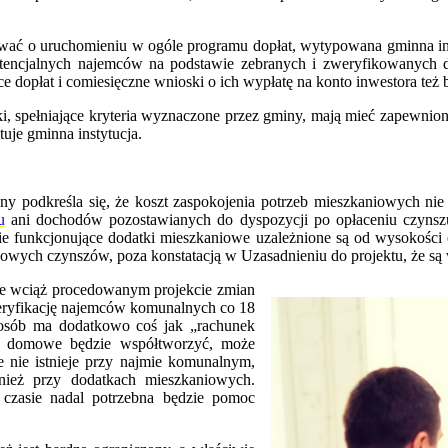
ć o uruchomieniu w ogóle programu dopłat, wytypowana gminna ins
 potencjalnych najemców na podstawie zebranych i zweryfikowanyc
opłat i comiesięczne wnioski o ich wypłatę na konto inwestora też będ
, spełniające kryteria wyznaczone przez gminy, mają mieć zapewnion
uje gminna instytucja.
ony podkreśla się, że koszt zaspokojenia potrzeb mieszkaniowych n
u
ani dochodów pozostawianych do dyspozycji po opłaceniu czynsz
nie funkcjonujące dodatki mieszkaniowe uzależnione są od wysokośc
nkowych czynszów, poza konstatacją w Uzasadnieniu do projektu, że są
 We wciąż procedowanym projekcie zmian
ryfikację najemców komunalnych co 18
 z osób ma dodatkowo coś jak „rachunek
twa domowe będzie współtworzyć, może
e nie istnieje przy najmie komunalnym,
eż przy dodatkach mieszkaniowych.
m czasie nadal potrzebna będzie pomoc