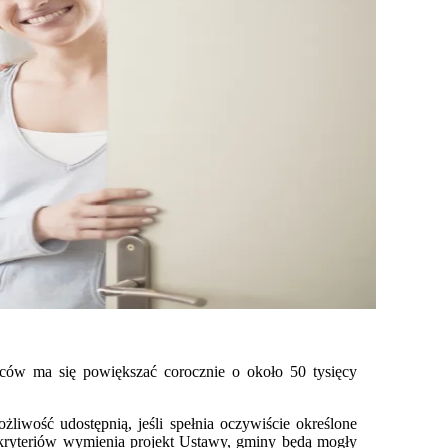
ów ma się powiększać corocznie o około 50 tysięcy
liwość udostępnią, jeśli spełnia oczywiście określone
g kryteriów wymienia projekt Ustawy, gminy będą mogły