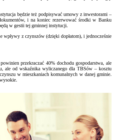
tytucja będzie też podpisywać umowy z inwestorami –
h dokumentów, i na koniec rezerwować środki w Banku
ą w gestii tej gminnej instytucji.
e wpływy z czynszów (dzięki dopłatom), i jednocześnie
ie powinien przekraczać 40% dochodu gospodarstwa, ale
u, ale od wskaźnika wyliczanego dla TBSów – kosztu
i czynszu w mieszkaniach komunalnych w danej gminie.
 wysokie.