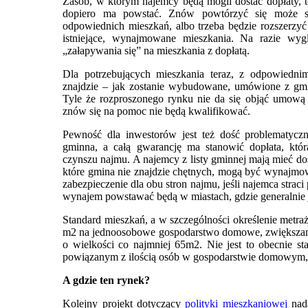
Zasób, w którym najemcy będą mogli dostać dopłaty, te
dopiero ma powstać. Znów powtórzyć się może 
odpowiednich mieszkań, albo trzeba będzie rozszerzyć
istniejące, wynajmowane mieszkania. Na razie wygl
„załapywania się” na mieszkania z dopłatą.
Dla potrzebujących mieszkania teraz, z odpowiedni
znajdzie – jak zostanie wybudowane, umówione z gm
Tyle że rozproszonego rynku nie da się objąć umową
znów się na pomoc nie będą kwalifikować.
Pewność dla inwestorów jest też dość problematycz
gminna, a całą gwarancję ma stanowić dopłata, któr
czynszu najmu. A najemcy z listy gminnej mają mieć do
które gmina nie znajdzie chętnych, mogą być wynajmowa
zabezpieczenie dla obu stron najmu, jeśli najemca strac
wynajem powstawać będą w miastach, gdzie generalnie j
Standard mieszkań, a w szczególności określenie metra
m2 na jednoosobowe gospodarstwo domowe, zwiększany 
o wielkości co najmniej 65m2. Nie jest to obecnie s
powiązanym z ilością osób w gospodarstwie domowym, 
A gdzie ten rynek?
Kolejny projekt dotyczący
polityki mieszkaniowej
nada