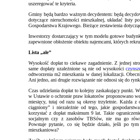
uszeregować te kryteria.
Gminy będą bardzo ważnym decydentem: będą decydowa
dotyczące nieruchomości mieszkalnej, układać listy
Gospodarstwa Krajowego. Bieżące zestawienia dotyczące d
Inwestorzy dostarczający w tym modelu gotowe budynki
zapewnione obłożenie obiektu najemcami, których rekrut
Lista „ale”
Wysokość dopłat to ciekawe zagadnienie. Z jednej str
same dopłaty uzależnione są nie od wysokości
czynsz
odtworzenia m2 mieszkania w danej lokalizacji. Obec
Ani jedno, ani drugie rozwiązanie nie odnosi się do ry
Czas udzielania dopłat to kolejny zaskakujący punkt.
w Ustawie o ochronie praw lokatorów proponowano we
miesięcy, tutaj od razu są okresy trzyletnie. Każda
ciągniony” i niezależnie od tego, jakie gospodars
korzystać z dopłat maksimum 9 lat. Takie ograniczeni
socjalnym czy z zasobów TBSów, nie ma go równi
Powstaje pytanie, co się będzie działo, jeśli po ty
mieszkaniowa?