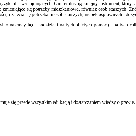
yzyka dla wynajmujących. Gminy dostają kolejny instrument, który ja
e zmieniające się potrzeby mieszkaniowe, również osób starszych. Zn
ści, i zajęcia się potrzebami osób starszych, niepełnosprawnych i duż
tylko najemcy będą podzieleni na tych objętych pomocą i na tych c
jmuje się przede wszystkim edukacją i dostarczaniem wiedzy o prawie,