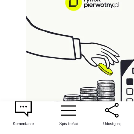
Komentarze
Spis treści
Udostępnij
Koszt budowy domu w 2026 roku: ile kosztuje
budowa domu w stanie surowym, otwartym i