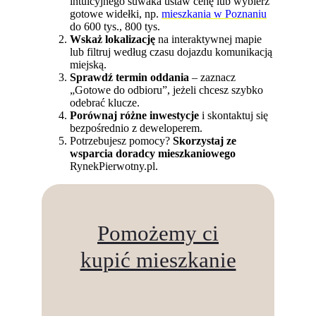
intuicyjnego suwaka ustaw cenę lub wybierz
gotowe widełki, np.
mieszkania w Poznaniu
do 600 tys., 800 tys.
Wskaż lokalizację
na interaktywnej mapie
lub filtruj według czasu dojazdu komunikacją
miejską.
Sprawdź termin oddania
– zaznacz
„Gotowe do odbioru”, jeżeli chcesz szybko
odebrać klucze.
Porównaj różne inwestycje
i skontaktuj się
bezpośrednio z deweloperem.
Potrzebujesz pomocy?
Skorzystaj ze
wsparcia doradcy mieszkaniowego
RynekPierwotny.pl.
Pomożemy ci
kupić mieszkanie