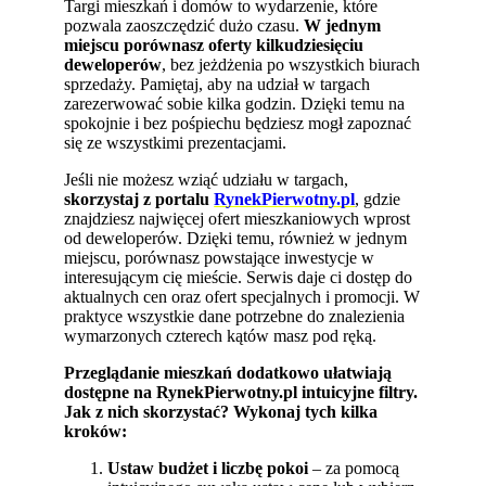
Targi mieszkań i domów to wydarzenie, które
pozwala zaoszczędzić dużo czasu.
W jednym
miejscu porównasz oferty kilkudziesięciu
deweloperów
, bez jeżdżenia po wszystkich biurach
sprzedaży. Pamiętaj, aby na udział w targach
zarezerwować sobie kilka godzin. Dzięki temu na
spokojnie i bez pośpiechu będziesz mogł zapoznać
się ze wszystkimi prezentacjami.
Jeśli nie możesz wziąć udziału w targach,
skorzystaj z portalu
RynekPierwotny.pl
, gdzie
znajdziesz najwięcej ofert mieszkaniowych wprost
od deweloperów. Dzięki temu, również w
jednym
miejscu, porównasz powstające inwestycje w
interesującym cię mieście. Serwis daje ci dostęp do
aktualnych cen oraz ofert specjalnych i promocji. W
praktyce wszystkie dane potrzebne do znalezienia
wymarzonych czterech kątów masz pod ręką.
Przeglądanie mieszkań dodatkowo ułatwiają
dostępne na RynekPierwotny.pl intuicyjne filtry.
Jak z nich skorzystać? Wykonaj tych kilka
kroków:
Ustaw budżet i liczbę pokoi
– za pomocą