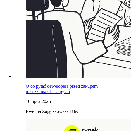
O co pytać dewelopera przed zakupem
mieszkania? Lista pytań
10 lipca 2026
Ewelina Zajączkowska-Klec