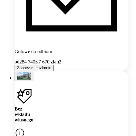
Gotowe do odbioru
od
284 740
zł
7 670
zł/m2
Zobacz mieszkania
Bez
wkładu
własnego