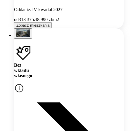
Oddanie: IV kwartał 2027
od
313 375
zł
8 990
zł/m2
Zobacz mieszkania
Bez
wkładu
własnego