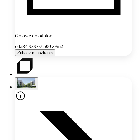
Gotowe do odbioru
od
284 939
zł
7 500
zł/m2
Zobacz mieszkania