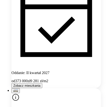
Oddanie: II kwartał 2027
od
373 000
zł
9 281
zł/m2
Zobacz mieszkania