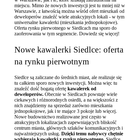
miejscu. Mimo że
nowych inwestycji jest tu mniej niż w
Warszawie, z łatwością można wśród ofert mieszkań od
deweloperów znaleźć wiele atrakcyjnych lokali - w tym
uniwersalne kawalerki (mieszkania jednopokojowe).
Oferta rynku pierwotnego w Siedlcach ma sporo do
zaoferowania w tym segmencie. Dowiedz się więcej!
Nowe kawalerki Siedlce: oferta
na rynku pierwotnym
Siedlce są zaliczane do średnich miast, ale realizuje się
tu całkiem sporo nowych inwestycji. Można więc tu
znaleźć dość bogatą ofertę
kawalerek od
deweloperów.
Obecnie w Siedlcach powstaje wiele
ciekawych i różnorodnych osiedli, a na większości z
nich znajdziemy na sprzedaż zarówno mieszkania
jednopokojowe, jak i te mające 3 pokoje lub więcej.
Nowe budownictwo realizowane jest często w
atrakcyjnych lokalizacjach zapewniających bliskość
centrum miasta, głównych szlaków komunikacyjnych i
najważniejszych usług.
Dzięki temu nabywcy chętnie
wybierają kawalerki z rynku pierwotnego
. Siedlce