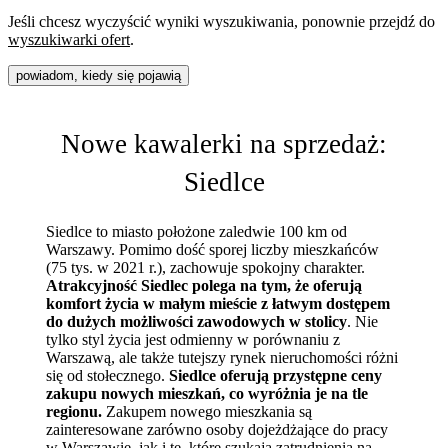
Jeśli chcesz wyczyścić wyniki wyszukiwania, ponownie przejdź do
wyszukiwarki ofert
.
powiadom, kiedy się pojawią
Nowe kawalerki na sprzedaż:
Siedlce
Siedlce to miasto położone zaledwie 100 km od
Warszawy. Pomimo dość sporej liczby mieszkańców
(75 tys. w 2021 r.), zachowuje spokojny charakter.
Atrakcyjność Siedlec polega na tym, że oferują
komfort życia w małym mieście z łatwym dostępem
do dużych możliwości zawodowych w stolicy
. Nie
tylko styl życia jest odmienny w porównaniu z
Warszawą, ale także tutejszy rynek nieruchomości różni
się od stołecznego.
Siedlce oferują przystępne ceny
zakupu nowych mieszkań, co wyróżnia je na tle
regionu.
Zakupem nowego mieszkania są
zainteresowane zarówno osoby
dojeżdżające do pracy
w Warszawie, jak i te, które szukają zatrudnienia na