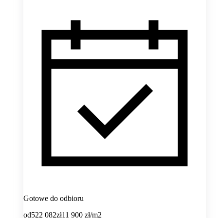
Gotowe do odbioru
od
522 082
zł
11 900
zł/m2