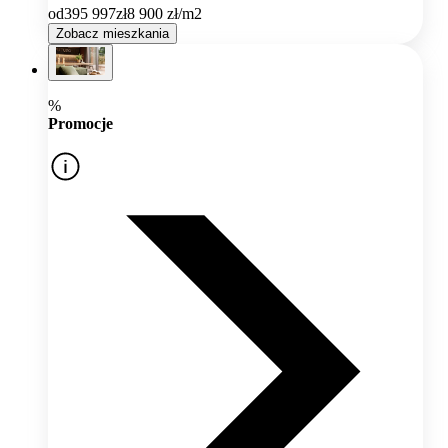
od
395 997
zł
8 900
zł/m2
Zobacz mieszkania
%
Promocje