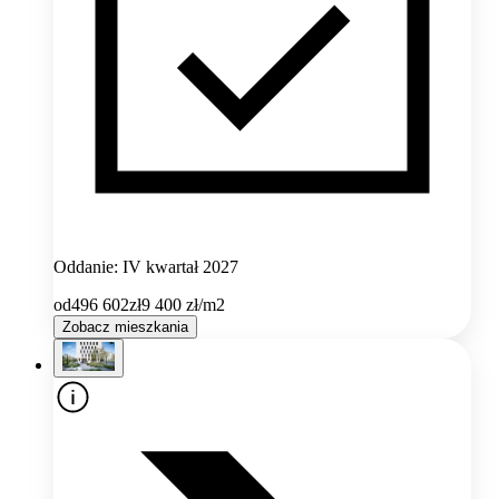
Oddanie: IV kwartał 2027
od
496 602
zł
9 400
zł/m2
Zobacz mieszkania