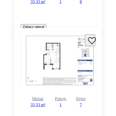
33,33 m²
1
8
Zobacz więcej
Metraż
Pokoje
Piętro
33,33 m²
1
7