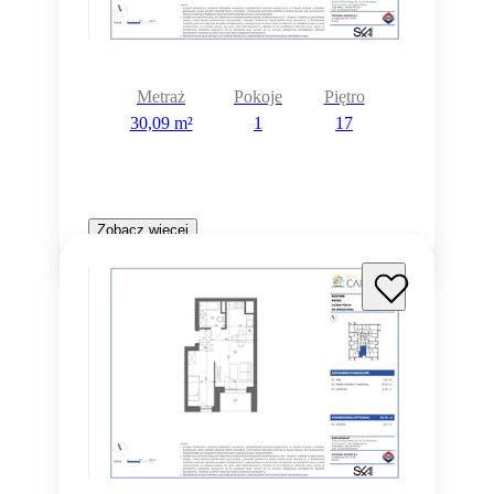
Metraż
Pokoje
Piętro
30,09 m²
1
17
Zobacz więcej