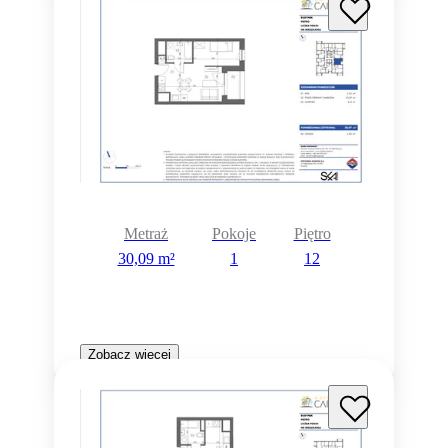
Metraż
Pokoje
Piętro
30,09 m²
1
12
Zobacz więcej