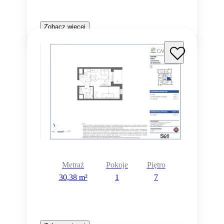
Zobacz więcej
Metraż
Pokoje
Piętro
30,38 m²
1
7