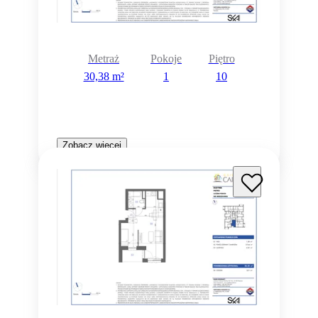
Metraż
Pokoje
Piętro
30,38 m²
1
10
Zobacz więcej