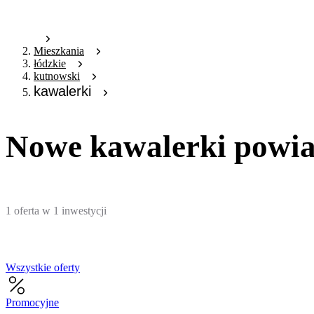
Mieszkania
łódzkie
kutnowski
kawalerki
Nowe kawalerki powia
1
oferta
w
1
inwestycji
Wszystkie oferty
Promocyjne