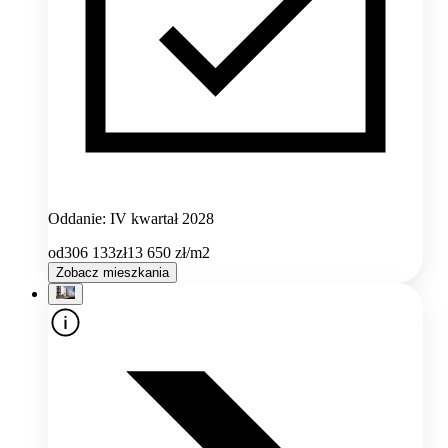
Oddanie: IV kwartał 2028
od
306 133
zł
13 650
zł/m2
Zobacz mieszkania