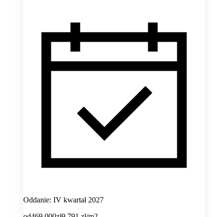
Oddanie: IV kwartał 2027
od
469 000
zł
9 791
zł/m2