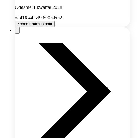
Oddanie: I kwartał 2028
od
416 442
zł
9 600
zł/m2
Zobacz mieszkania