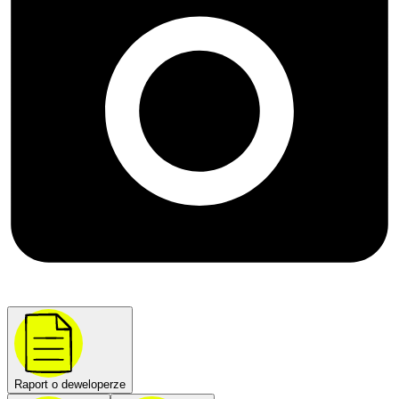
Raport o deweloperze