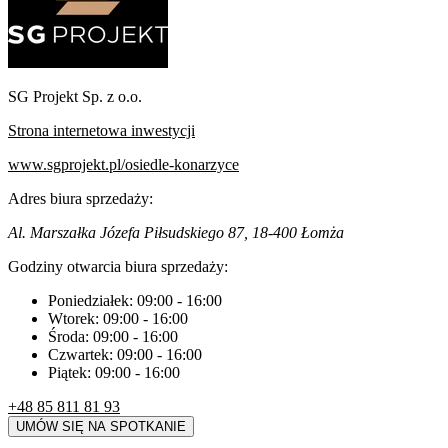
SG Projekt Sp. z o.o.
Strona internetowa inwestycji
www.sgprojekt.pl/osiedle-konarzyce
Adres biura sprzedaży:
Al. Marszałka Józefa Piłsudskiego 87, 18-400 Łomża
Godziny otwarcia biura sprzedaży:
Poniedziałek:
09:00
-
16:00
Wtorek:
09:00
-
16:00
Środa:
09:00
-
16:00
Czwartek:
09:00
-
16:00
Piątek:
09:00
-
16:00
+48 85 811 81 93
UMÓW SIĘ NA SPOTKANIE