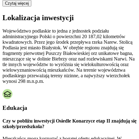
Czytaj więcej
Lokalizacja inwestycji
Województwo podlaskie to jedna z jednostek podziału
administracyjnego Polski o powierzchni 20 187,02 kilometrów
kwadratowych. Przez jego środek przepływa rzeka Narew. Stolicą
Podlasia jest miasto Białystok. W obrębie regionu znajdują się
fragmenty pierwotnej Puszczy Białowieskiej orz unikatowe bagna,
mieszczące się w dolinie Biebrzy oraz nad rozlewiskami Narwi. Na
tle innych województw to wyróżnia się wielokulturowością oraz
wielowyznaniowością mieszkańców. Na terenie województwa
podlaskiego przeważają tereny nizinne, a najwyższy wierzchołek
wynosi 298 m.n.p.m.
Edukacja
Czy w pobliżu inwestycji Osiedle Konarzyce etap II znajdują się
szkoły/przedszkola?
Mieszkańcy mogą korzystać z bogatej oferty edukacyjnej. W