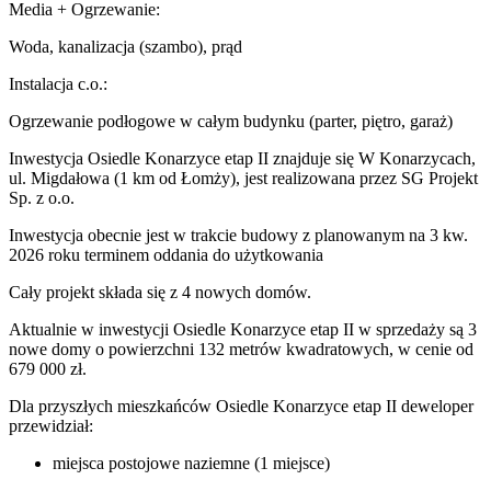
Media + Ogrzewanie:
Woda, kanalizacja (szambo), prąd
Instalacja c.o.:
Ogrzewanie podłogowe w całym budynku (parter, piętro, garaż)
Inwestycja Osiedle Konarzyce etap II znajduje się W Konarzycach,
ul. Migdałowa (1 km od Łomży), jest realizowana przez SG Projekt
Sp. z o.o.
Inwestycja obecnie jest w trakcie budowy z planowanym na 3 kw.
2026 roku terminem oddania do użytkowania
Cały projekt składa się z
4 nowych domów
.
Aktualnie w inwestycji Osiedle Konarzyce etap II w sprzedaży są 3
nowe domy o powierzchni 132 metrów kwadratowych, w cenie od
679 000 zł.
Dla przyszłych mieszkańców Osiedle Konarzyce etap II deweloper
przewidział:
miejsca postojowe naziemne (1 miejsce)