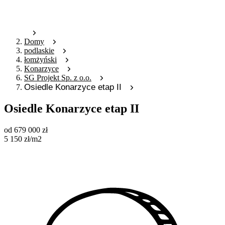
Domy
podlaskie
łomżyński
Konarzyce
SG Projekt Sp. z o.o.
Osiedle Konarzyce etap II
Osiedle Konarzyce etap II
od
679 000
zł
5 150
zł
/m2