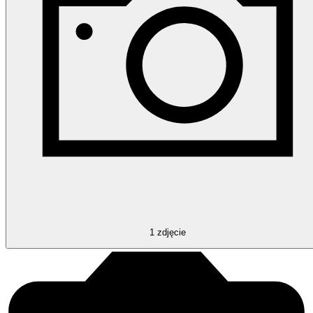
1
zdjęcie