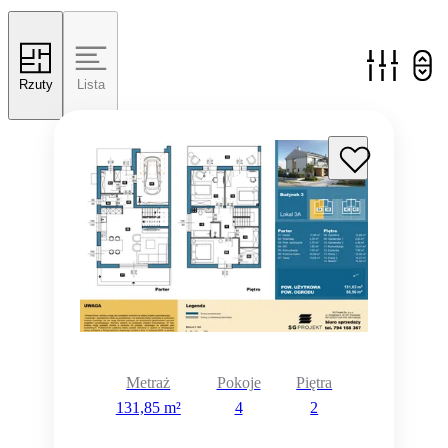
Rzuty
Lista
Metraż
Pokoje
Piętra
131,85 m²
4
2