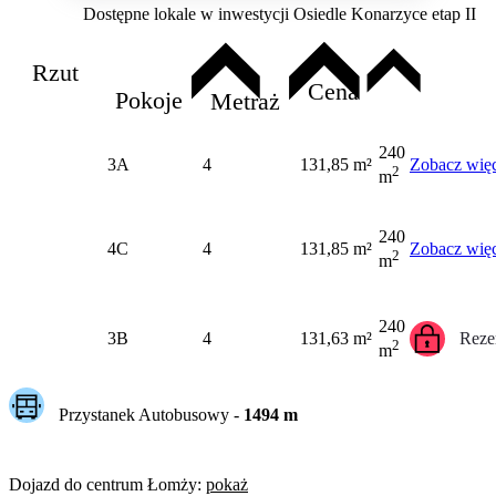
Dostępne lokale w inwestycji Osiedle Konarzyce etap II
Rzut
Cena
Pokoje
Metraż
240
3A
4
131,85 m²
Zobacz więc
2
m
240
4C
4
131,85 m²
Zobacz więc
2
m
240
3B
4
131,63 m²
Reze
2
m
Przystanek Autobusowy
-
1494
m
Dojazd do centrum
Łomży
:
pokaż