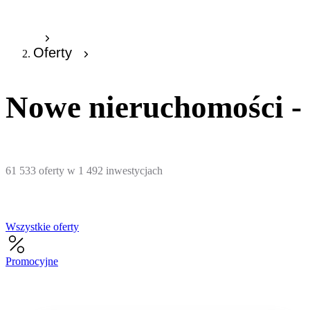
Oferty
Nowe nieruchomości - 
61 533
oferty
w
1 492
inwestycjach
Wszystkie oferty
Promocyjne