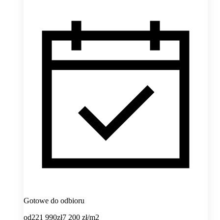
Gotowe do odbioru
od
221 990
zł
7 200
zł/m2