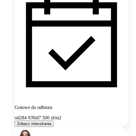
Gotowe do odbioru
od
284 939
zł
7 500
zł/m2
Zobacz mieszkania