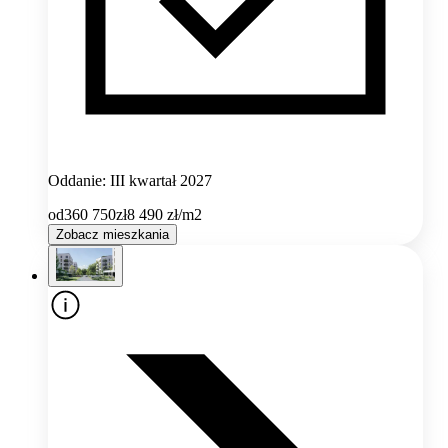
Oddanie: III kwartał 2027
od
360 750
zł
8 490
zł/m2
Zobacz mieszkania