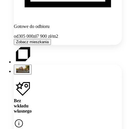
Gotowe do odbioru
od
305 000
zł
7 900
zł/m2
Zobacz mieszkania
Bez
wkładu
własnego