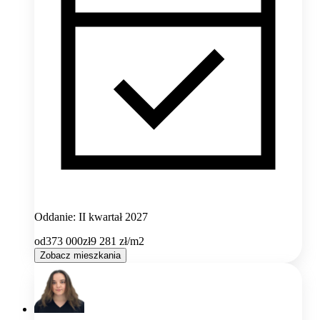
Oddanie: II kwartał 2027
od
373 000
zł
9 281
zł/m2
Zobacz mieszkania