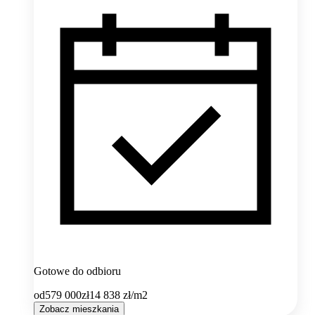
Gotowe do odbioru
od
579 000
zł
14 838
zł/m2
Zobacz mieszkania