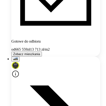
Gotowe do odbioru
od
665 559
zł
13 713
zł/m2
Zobacz mieszkania