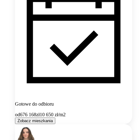
Gotowe do odbioru
od
676 168
zł
10 650
zł/m2
Zobacz mieszkania