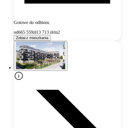
Gotowe do odbioru
od
665 559
zł
13 713
zł/m2
Zobacz mieszkania