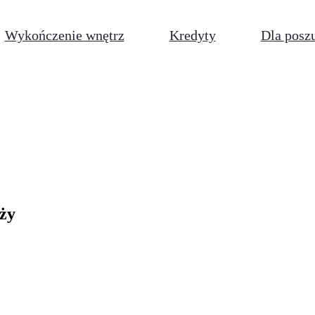
Wykończenie wnętrz
Kredyty
Dla posz
aży