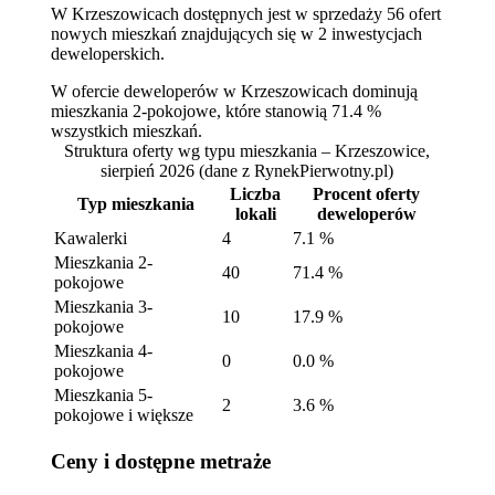
W Krzeszowicach dostępnych jest w sprzedaży 56 ofert
nowych mieszkań znajdujących się w 2 inwestycjach
deweloperskich.
W ofercie deweloperów w Krzeszowicach dominują
mieszkania 2-pokojowe, które stanowią 71.4 %
wszystkich mieszkań.
Struktura oferty wg typu mieszkania – Krzeszowice,
sierpień 2026
(dane z RynekPierwotny.pl)
Liczba
Procent oferty
Typ mieszkania
lokali
deweloperów
Kawalerki
4
7.1 %
Mieszkania 2-
40
71.4 %
pokojowe
Mieszkania 3-
10
17.9 %
pokojowe
Mieszkania 4-
0
0.0 %
pokojowe
Mieszkania 5-
2
3.6 %
pokojowe i większe
Ceny i dostępne metraże