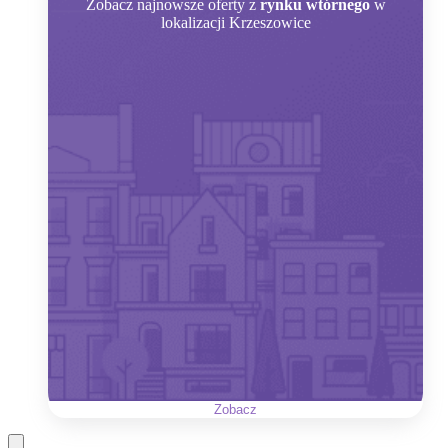
Zobacz
najnowsze oferty z
rynku wtórnego
w
lokalizacji Krzeszowice
Zobacz