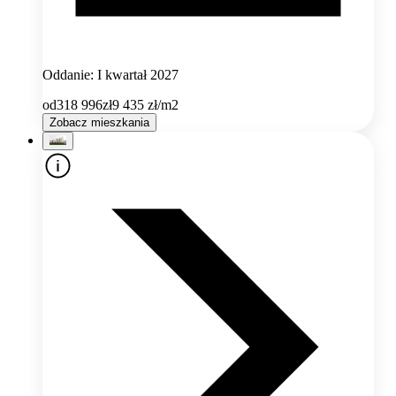
Oddanie: I kwartał 2027
od
318 996
zł
9 435
zł/m2
Zobacz mieszkania