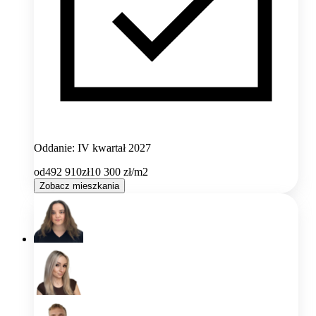
Oddanie: IV kwartał 2027
od
492 910
zł
10 300
zł/m2
Zobacz mieszkania