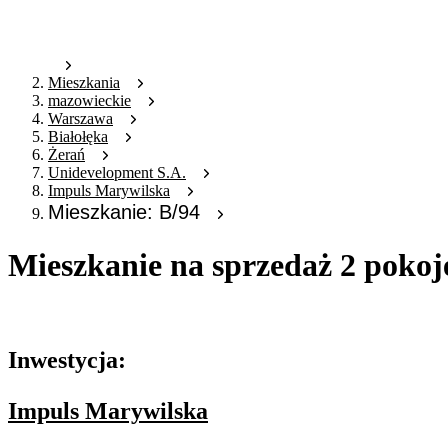
Mieszkania
mazowieckie
Warszawa
Białołęka
Żerań
Unidevelopment S.A.
Impuls Marywilska
Mieszkanie: B/94
Mieszkanie na sprzedaż 2 pokoj
Oferta archiwalna
Inwestycja:
Impuls Marywilska