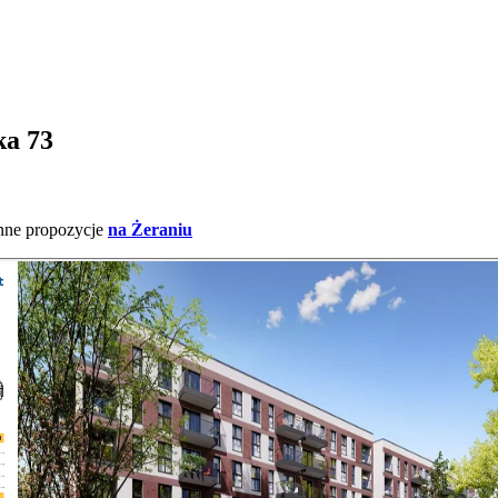
ka 73
inne propozycje
na Żeraniu