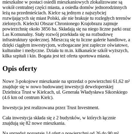
mieszkalne w postaci osiedli mieszkaniowych zlokalizowane są
wokół centralnej części miasta, a osiedla domów jednorodzinnych
leżą na przedmieściach. Kielce są jednym z najszybciej
rozwijających się miast Polski, ale nie brakuje tu rozległych terenów
zielonych. Kielecki Obszar Chronionego Krajobrazu zajmuje
powierzchnię około 3856 ha. Składają się na niego liczne parki oraz
Las Komunalny. Stały rozwój przekłada się na rozbudowę
infrastruktury społecznej. Mieszczą się tu liczne galerie handlowe, a
dzięki ciągłym inwestycjom, wzbogacane jest zaplecze oświatowe,
kulturalne i medyczne. Działa tu m.in. kilkanaście szkół wyższych,
kilka szpitali i kin. Bogata jest też oferta sportowa miasta.
Opis oferty
Nowe 3-pokojowe mieszkanie na sprzedaż o powierzchni 61,62 m²
znajduje się w nowo
budowanej
inwestycji deweloperskiej
Dzielnica Trust
w Kielcach
,
ul. Generała Władysława Sikorskiego
(4.6 km od centrum Kielc).
Inwestycja
jest realizowana
przez
Trust Investment.
Cała inwestycja składa się z
2
budynków
,
w których
łącznie
znajdują się 82 nowe mieszkania.
Na sprzedaż pozostaje 14 ofert o powierzchni od 26 do 90 m².