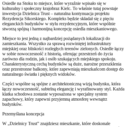
Osiedle na Stoku to miejsce, które wyraźnie wpisało się w
kulturalny i społeczny krajobraz Kielc. To właśnie tutaj powstaje
inwestycja Dzielnica Trust – naturalna kontynuacja projektu
Rezydencja Sikorskiego. Kompleks będzie składał się z pięciu
eleganckich budynków w stylu rezydencyjnym, które wspólnie
stworzą spójną i harmonijną koncepcję osiedla mieszkaniowego.
Miejsce to jest jedną z najbardziej pożądanych lokalizacji do
zamieszkania. Wszystko za sprawą rozwiniętej infrastruktury
miejskiej oraz bliskości rozległych terenów zielonych. Osiedle łączy
w sobie nowoczesność z historią, oferując przestrzeń do życia
zarówno dla rodzin, jak i osób szukających miejskiego spokoju.
Charakterystyczną cechą budynków są duże, narożne przeszklenia
oraz przestronne balkony, które zapewniają mieszkańcom dostęp do
naturalnego światła i pięknych widoków.
Części wspólne są spójne z architektoniczną wizją budynku, która
łączy nowoczesność, subtelną elegancję i wyrafinowany styl. Każda
klatka schodowa zostanie wyposażona w specjalny system
zapachowy, który zapewni przyjemną atmosferę wewnątrz
budynków.
Przemyślana koncepcja
W „Dzielnicy Trust” znajdziesz mieszkanie, które doskonale