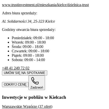
www.trustinvestment.pl/mieszkania/kielce/dzielnica-trust
Adres biura sprzedaży:
Al. Solidarności 34, 25-323 Kielce
Godziny otwarcia biura sprzedaży:
Poniedziałek:
09:00
-
18:00
Wtorek:
09:00
-
18:00
Środa:
09:00
-
18:00
Czwartek:
09:00
-
18:00
Piątek:
09:00
-
18:00
Sobota:
09:00
-
14:00
+48 41 249 72 02
UMÓW SIĘ NA SPOTKANIE
ODKRYJ CENĘ
Zadzwoń
Inwestycje w pobliżu w Kielcach
Warszawskie Wzgórze (37 ofert)