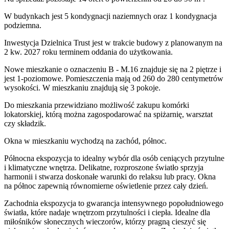
W budynkach jest 5 kondygnacji naziemnych
oraz 1 kondygnacja
podziemna.
Inwestycja Dzielnica Trust jest w trakcie budowy z planowanym na
2 kw. 2027 roku terminem oddania do użytkowania
.
Nowe mieszkanie
o oznaczeniu
B - M.16
znajduje się na 2 piętrze
i
jest
1
-poziomow
e
. Pomieszczenia mają
od 260 do 280
centymetrów
wysokości. W
mieszkaniu
znajdują
się
3
pokoje
.
Do
mieszkania
przewidziano możliwość zakupu komórki
lokatorskiej
, którą można zagospodarować na spiżarnię, warsztat
czy składzik.
Okna w mieszkaniu wychodzą na zachód, północ.
Północna ekspozycja to idealny wybór dla osób ceniących przytulne
i klimatyczne wnętrza. Delikatne, rozproszone światło sprzyja
harmonii i stwarza doskonałe warunki do relaksu lub pracy. Okna
na północ zapewnią równomierne oświetlenie przez cały dzień.
Zachodnia ekspozycja to gwarancja intensywnego popołudniowego
światła, które nadaje wnętrzom przytulności i ciepła. Idealne dla
miłośników słonecznych wieczorów, którzy pragną cieszyć się