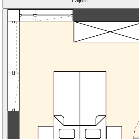
1
zdjęcie