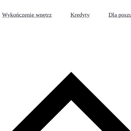
Wykończenie wnętrz
Kredyty
Dla posz