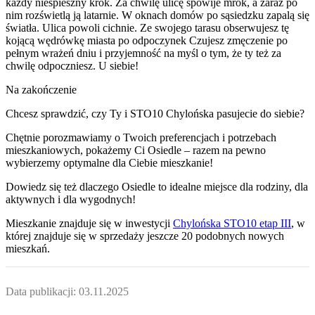
każdy niespieszny krok. Za chwilę ulicę spowije mrok, a zaraz po
nim rozświetlą ją latarnie. W oknach domów po sąsiedzku zapalą się
światła. Ulica powoli cichnie. Ze swojego tarasu obserwujesz tę
kojącą wędrówkę miasta po odpoczynek Czujesz zmęczenie po
pełnym wrażeń dniu i przyjemność na myśl o tym, że ty też za
chwilę odpoczniesz. U siebie!
Na zakończenie
Chcesz sprawdzić, czy Ty i STO10 Chylońska pasujecie do siebie?
Chętnie porozmawiamy o Twoich preferencjach i potrzebach
mieszkaniowych, pokażemy Ci Osiedle – razem na pewno
wybierzemy optymalne dla Ciebie mieszkanie!
Dowiedz się też dlaczego Osiedle to idealne miejsce dla rodziny, dla
aktywnych i dla wygodnych!
Mieszkanie
znajduje się w inwestycji
Chylońska STO10 etap III
, w
której
znajduje
się w sprzedaży jeszcze
20
podobnych nowych
mieszkań
.
Data publikacji:
03.11.2025