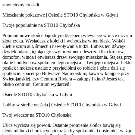
zewnętrzny crossfit
Mieszkanie pokazowe | Osiedle STO10 Chylońska w Gdyni
Twoje popołudnie na STO10 Chylońska
Popołudniowe słońce łagodnym blaskiem wlewa się w ulicę niczym
złota rzeka. Wysiadasz z kolejki i wchodzisz w ten blask. Wokół
Ciebie szum aut, śmiech i nawoływania ludzi. Lubisz ten dźwięk –
dźwięk miasta, tętniącego swoim rytmem. Jeszcze kilka kroków,
domofon, winda i otwierasz drzwi swojego mieszkania. Stajesz przy
oknie i oddychasz spokojem tego miejsca – Twojego miejsca. Lekki
posiłek i możesz ustalać z przyjaciółmi co robicie i gdzie dziś się
spotkacie: spacer po Bulwarze Nadmorskim, kawa w knajpce przy
Świętojańskiej, czy Centrum Riviera – zakupy i kino? Jesteś tak
blisko centrum. Centrum wydarzeń!
Osiedle STO10 Chylońska w Gdyni
Lobby w strefie wejścia | Osiedle STO10 Chylońska w Gdyni
Twój wieczór na STO10 Chylońska
Ulica wycisza się powoli. Ostatnie promienie słońca bawią się
cieniami ludzi chodzących teraz jakby spokojniej i dostojniej, ważąc