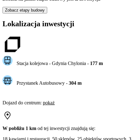
Zobacz etapy budowy
Lokalizacja inwestycji
Stacja kolejowa -
Gdynia Chylonia
-
177
m
Przystanek Autobusowy
-
304
m
Dojazd do centrum
:
pokaż
W pobliżu 1 km
od tej
inwestycji
znajdują się:
18 kawiarni i restauracji, 50 sklepów, 25 obiektów sportowych, 3