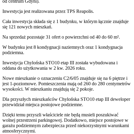
od centrum Gdyni).
Inwestycja
jest realizowana
przez
TPS Reapolis.
Cała inwestycja składa się z
1
budynku
,
w którym
łącznie znajduje
się 121 nowych mieszkań.
Na sprzedaż pozostaje 31 ofert o powierzchni od 40 do 60 m².
W budynku jest 8 kondygnacji naziemnych
oraz 1 kondygnacja
podziemna.
Inwestycja Chylońska STO10 etap III została wybudowana i
oddana do użytkowania w 2 kw. 2026 roku
.
Nowe mieszkanie
o oznaczeniu
C2/6/05
znajduje się na 6 piętrze
i
jest
1
-poziomow
e
. Pomieszczenia mają
od 260 do 280
centymetrów
wysokości. W
mieszkaniu
znajdują
się
2
pokoje
.
Dla przyszłych mieszkańców
Chylońska STO10 etap III
deweloper
przewidział
miejsca postojowe podziemne
.
Dzięki temu przyszli właściciele nie będą musieli poszukiwać
wolnej przestrzeni parkingowej.
Dodatkowo, miejsce postojowe w
garażu podziemnym zabezpiecza przed niekorzystnymi warunkami
atmosferycznymi.