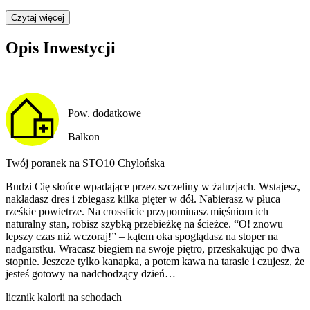
Czytaj więcej
Opis Inwestycji
Pow. dodatkowe
Balkon
Twój poranek na STO10 Chylońska
Budzi Cię słońce wpadające przez szczeliny w żaluzjach. Wstajesz,
nakładasz dres i zbiegasz kilka pięter w dół. Nabierasz w płuca
rześkie powietrze. Na crossficie przypominasz mięśniom ich
naturalny stan, robisz szybką przebieżkę na ścieżce. “O! znowu
lepszy czas niż wczoraj!” – kątem oka spoglądasz na stoper na
nadgarstku. Wracasz biegiem na swoje piętro, przeskakując po dwa
stopnie. Jeszcze tylko kanapka, a potem kawa na tarasie i czujesz, że
jesteś gotowy na nadchodzący dzień…
licznik kalorii na schodach