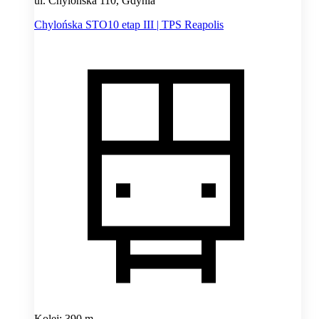
ul. Chylońska 110, Gdynia
Chylońska STO10 etap III | TPS Reapolis
Kolej: 390 m