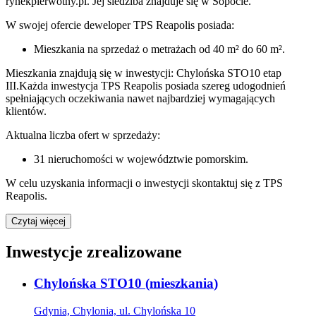
rynekpierwotny.pl
.
Jej siedziba znajduje się w Sopocie.
W swojej ofercie
deweloper
TPS Reapolis
posiada:
Mieszkania na sprzedaż
o metrażach od 40 m² do 60 m²
.
Mieszkania znajdują się w inwestycji: Chylońska STO10 etap
III.
Każda inwestycja
TPS Reapolis
posiada szereg udogodnień
spełniających oczekiwania nawet najbardziej wymagających
klientów.
Aktualna liczba ofert w sprzedaży:
31
nieruchomości w województwie
pomorskim
.
W celu uzyskania informacji o
inwestycji
skontaktuj się z
TPS
Reapolis
.
Czytaj więcej
Inwestycje zrealizowane
Chylońska STO10
(
mieszkania
)
Gdynia, Chylonia, ul. Chylońska 10