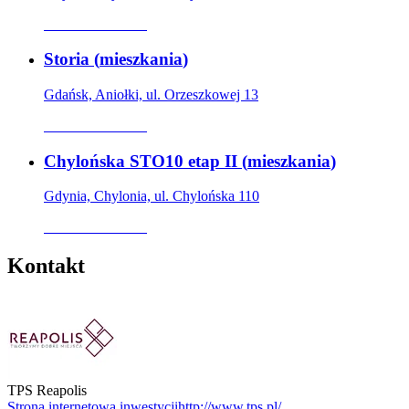
Oferta archiwalna
Storia
(
mieszkania
)
Gdańsk, Aniołki, ul. Orzeszkowej 13
Oferta archiwalna
Chylońska STO10 etap II
(
mieszkania
)
Gdynia, Chylonia, ul. Chylońska 110
Oferta archiwalna
Kontakt
TPS Reapolis
Strona internetowa inwestycji
http://www.tps.pl/