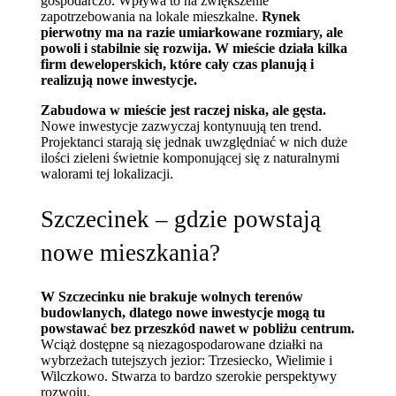
gospodarczo. Wpływa to na zwiększenie
zapotrzebowania na lokale mieszkalne.
Rynek
pierwotny ma na razie umiarkowane rozmiary, ale
powoli i stabilnie się rozwija. W mieście działa kilka
firm deweloperskich, które cały czas planują i
realizują nowe inwestycje.
Zabudowa w mieście jest raczej niska, ale gęsta.
Nowe inwestycje zazwyczaj kontynuują ten trend.
Projektanci starają się jednak uwzględniać w nich duże
ilości zieleni świetnie komponującej się z naturalnymi
walorami tej lokalizacji.
Szczecinek – gdzie powstają
nowe mieszkania?
W Szczecinku nie brakuje wolnych terenów
budowlanych, dlatego nowe inwestycje mogą tu
powstawać bez przeszkód nawet w pobliżu centrum.
Wciąż dostępne są niezagospodarowane działki na
wybrzeżach tutejszych jezior: Trzesiecko, Wielimie i
Wilczkowo. Stwarza to bardzo szerokie perspektywy
rozwoju.