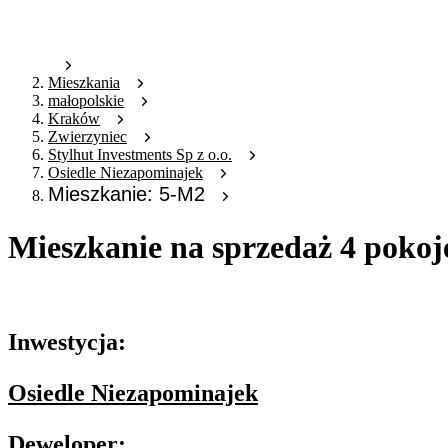
Mieszkania
małopolskie
Kraków
Zwierzyniec
Stylhut Investments Sp z o.o.
Osiedle Niezapominajek
Mieszkanie: 5-M2
Mieszkanie na sprzedaż 4 pokoj
Oferta nieaktywna
Inwestycja:
Osiedle Niezapominajek
Deweloper: