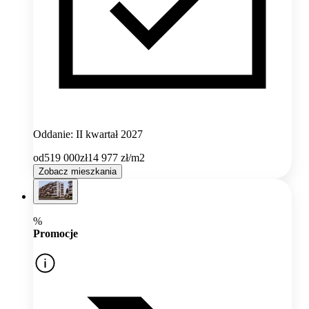
Oddanie: II kwartał 2027
od
519 000
zł
14 977
zł/m2
Zobacz mieszkania
%
Promocje