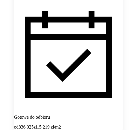
Gotowe do odbioru
od
836 025
zł
15 219
zł/m2