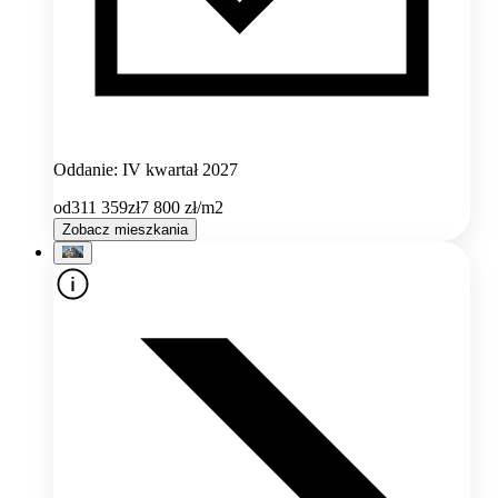
Oddanie: IV kwartał 2027
od
311 359
zł
7 800
zł/m2
Zobacz mieszkania