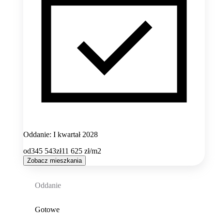
Oddanie: I kwartał 2028
od
345 543
zł
11 625
zł/m2
Zobacz mieszkania
Oddanie
Gotowe