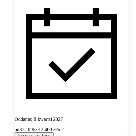
Oddanie: II kwartał 2027
od
372 096
zł
12 400
zł/m2
Zobacz mieszkania