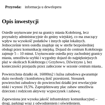
Przyroda:
informacja u dewelopera
Opis inwestycji
Osiedle usytuowane jest na granicy miasta Kołobrzeg, lecz
przynależy administracyjnie do gminy wiejskiej, co ma znaczący
wpływ na wysokość podatków i innych opłat lokalnych.
Jednocześnie teren osiedla znajduje się w strefie bezpośredniej
obsługi przez komunikację miejską. Dojazd do centrum Kołobrzegu
zajmuje 5 – 10 minut. Usytuowanie osiedla przy zachodniej granicy
miasta, umożliwia szybki i wygodny dojazd do najpiękniejszych
plaż w okolicach Kołobrzegu ( Grzybowo, Dźwirzyno ), bez
konieczności przejazdu przez zatłoczone w sezonie centrum miasta..
Powierzchnia działki ok. 16000m2 i luźna zabudowa gwarantuje
dużo swobody i komfortową ilość przestrzeni. Stosunek
powierzchni zabudowy do powierzchni działki jest rewelacyjnie
niski i wynosi 19,5%. Zaprojektowany plac zabaw umożliwia
dzieciom i rodzicom aktywny wypoczynek i zabawę.
Zapewniona jest wysoka jakość infrastruktury komunikacyjnej –
drogi, parkingi wraz z odwodnieniem i oświetleniem.