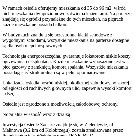
W ramach osiedla oferujemy mieszkania od 35 do 96 m2, wśród
nich mieszkania dwupoziomowe z dwiema łazienkami. Na parterze
znajdują się ogródki przynależne do tych mieszkań, na piętrach
każde mieszkanie posiada balkon.
W budynkach znajdują się przestronne klatki schodowe z
wygodnymi schodami, wszystkie mieszkania na parterze dostępne
są dla osób niepełnosprawnych.
Technologia energooszczędna, gwarantuje lokatorom niskie koszty
ogrzewania i eksploatacji. Każde mieszkanie wyposażone jest w
piec gazowy z zamkniętą komorą spalania. Wszystkie mieszkania
posiadają sieć strukturalną i są w pełni opomiarowane.
Lokalizacja osiedla pośród niskiej, okolicznej zabudowy, w sporej
odległości od ruchliwych głównych ulic, zapewnia wysoki komfort
i ciszę.
Osiedle jest ogrodzone z możliwością całodobowej ochrony.
Notarialna własność wraz z działką
Inwestycja Osiedle Zacisze znajduje się w Zieleniewie, ul.
Malinowa (0.2 km od Kołobrzegu), została zrealizowana przez
Przedsiębiorstwo Wielobranżowe TRAK-BUD.