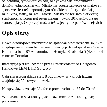
od centrum, tym więcej osiedli, budynków wielorodzinnych i
domów jednorodzinnych. Miasto ma bogate zaplecze oświatowe i
sportowe. Jest też imponującym ośrodkiem kultury – działają tu
m.in. kina, teatry, muzea i galerie. Miasto ma też swoją orkiestrę
symfoniczną. Toruń jest pełen zieleni – około 30% jego obszaru
stanowią lasy. Odpocząć można też w jednym z parków miejskich.
Opis oferty
Nowe 2-pokojowe mieszkanie na sprzedaż o powierzchni 36,96 m²
znajduje się w nowo
budowanej
inwestycji deweloperskiej
Osiedle
Harmonia bud. B7
w Toruniu
,
ul. Henryka Strobanda
5
(4.3 km od
centrum Torunia).
Inwestycja
jest realizowana
przez
Przedsiębiorstwo Usługowo
Handlowe LEM-BUD Sp. z o.o.
Cała inwestycja składa się z
8
budynków
,
w których
łącznie
znajduje się 55 nowych mieszkań.
Na sprzedaż pozostaje 28 ofert o powierzchni od 37 do 70 m².
W budynkach są 4 kondygnacje naziemne
oraz 1 kondygnacja
podziemna.