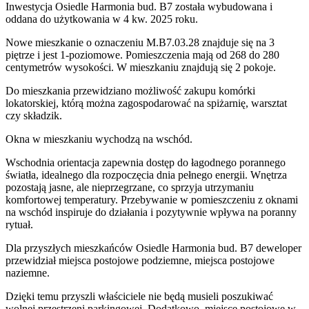
Inwestycja Osiedle Harmonia bud. B7 została wybudowana i
oddana do użytkowania w 4 kw. 2025 roku
.
Nowe mieszkanie
o oznaczeniu
M.B7.03.28
znajduje się na 3
piętrze
i jest
1
-poziomow
e
. Pomieszczenia mają
od 268 do 280
centymetrów wysokości. W
mieszkaniu
znajdują
się
2
pokoje
.
Do
mieszkania
przewidziano możliwość zakupu komórki
lokatorskiej
, którą można zagospodarować na spiżarnię, warsztat
czy składzik.
Okna w mieszkaniu wychodzą na wschód.
Wschodnia orientacja zapewnia dostęp do łagodnego porannego
światła, idealnego dla rozpoczęcia dnia pełnego energii. Wnętrza
pozostają jasne, ale nieprzegrzane, co sprzyja utrzymaniu
komfortowej temperatury. Przebywanie w pomieszczeniu z oknami
na wschód inspiruje do działania i pozytywnie wpływa na poranny
rytuał.
Dla przyszłych mieszkańców
Osiedle Harmonia bud. B7
deweloper
przewidział
miejsca postojowe podziemne, miejsca postojowe
naziemne
.
Dzięki temu przyszli właściciele nie będą musieli poszukiwać
wolnej przestrzeni parkingowej.
Dodatkowo, miejsce postojowe w