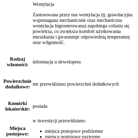
Wentylacja
Zastosowana przez nas wentylacja (tj. grawitacyjna
wspomagana mechanicznie oraz mechaniczna
wentylacja higrosterowana) zapobiega cofaniu się
powietrza, co zwiększa komfort użytkowania
mieszkania i gwarantuje odpowiednią temperaturę
oraz wilgotność.
Rodzaj
informacja u dewelopera
własności:
Powierzchnie
nie przewidziano powierzchni dodatkowych
dodatkowe:
Komórki
posiada
lokatorskie:
w inwestycji przewidziano:
Miejsca
miejsca postojowe podziemne
postojowe:
miejsca postojowe naziemne