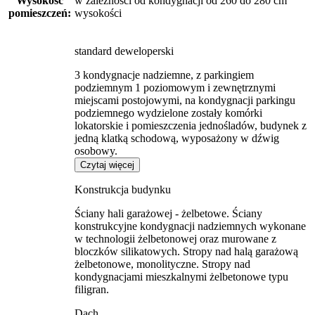
Wysokość
w zależności od kondygnacji od 260 do 280 cm
pomieszczeń:
wysokości
standard deweloperski
3 kondygnacje nadziemne, z parkingiem
podziemnym 1 poziomowym i zewnętrznymi
miejscami postojowymi, na kondygnacji parkingu
podziemnego wydzielone zostały komórki
lokatorskie i pomieszczenia jednośladów, budynek z
jedną klatką schodową, wyposażony w dźwig
osobowy.
Czytaj więcej
Konstrukcja budynku
Ściany hali garażowej - żelbetowe. Ściany
konstrukcyjne kondygnacji nadziemnych wykonane
w technologii żelbetonowej oraz murowane z
bloczków silikatowych. Stropy nad halą garażową
żelbetonowe, monolityczne. Stropy nad
kondygnacjami mieszkalnymi żelbetonowe typu
filigran.
Dach