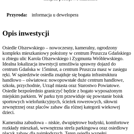
Przyroda:
informacja u dewelopera
Opis inwestycji
Osiedle Olszewskiego – nowoczesny, kameralny, ogrodzony
kompleks mieszkaniowy położony w centrum Pruszcza Gdańskiego
u zbiegu ulic Karola Olszewskiego i Zygmunta Wróblewskiego.
Idealna lokalizacja inwestycji umożliwia sprawny dojazd do
centrum Gdańska w 15minut, a centrum Pruszcza masz w zasięgu
ręki. W sąsiedztwie osiedla znajduje się bogata infrastruktura
handlowo – oświatowa: nowopowstałe duże centrum handlowe,
szkoła, przychodnie, Urząd miasta oraz Starostwo Powiatowe.
Osiedle bezpośrednio graniczyć będzie z bogato wyposażonym
miejskim parkiem. W parku tym przewiduje się powstanie boisk
sportowych wielofunkcyjnych, ścieżek rowerowych, siłowni
zewnętrznej oraz placów zabaw dla różnej kategorii wiekowej
dzieci.
Kameralna zabudowa – niskie, dwupiętrowe budynki, komfortowe
rozkłady mieszkań, wewnętrzna strefa parkingowa oraz osiedlowy
placyk zabaw dla najmłodszych. Teren osiedla wypełni