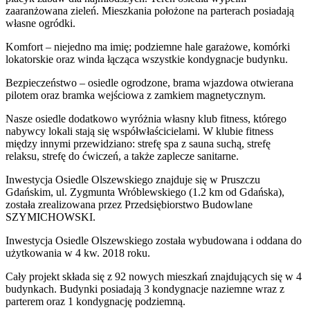
zaaranżowana zieleń. Mieszkania położone na parterach posiadają
własne ogródki.
Komfort – niejedno ma imię; podziemne hale garażowe, komórki
lokatorskie oraz winda łącząca wszystkie kondygnacje budynku.
Bezpieczeństwo – osiedle ogrodzone, brama wjazdowa otwierana
pilotem oraz bramka wejściowa z zamkiem magnetycznym.
Nasze osiedle dodatkowo wyróżnia własny klub fitness, którego
nabywcy lokali stają się współwłaścicielami. W klubie fitness
między innymi przewidziano: strefę spa z sauna suchą, strefę
relaksu, strefę do ćwiczeń, a także zaplecze sanitarne.
Inwestycja Osiedle Olszewskiego znajduje się w Pruszczu
Gdańskim, ul. Zygmunta Wróblewskiego (1.2 km od Gdańska),
została zrealizowana przez Przedsiębiorstwo Budowlane
SZYMICHOWSKI.
Inwestycja Osiedle Olszewskiego została wybudowana i oddana do
użytkowania w 4 kw. 2018 roku.
Cały projekt składa się z 92 nowych mieszkań znajdujących się w 4
budynkach. Budynki posiadają 3 kondygnacje naziemne wraz z
parterem oraz 1 kondygnację podziemną.