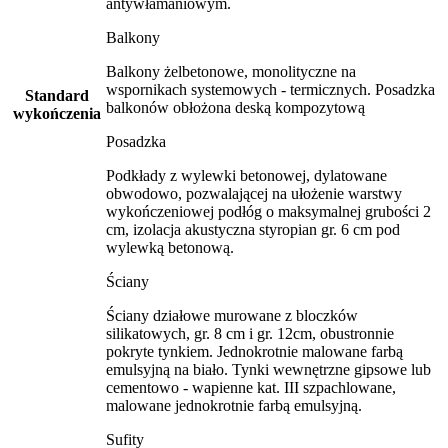
antywłamaniowym.
Balkony
Balkony żelbetonowe, monolityczne na
wspornikach systemowych - termicznych. Posadzka
Standard
balkonów obłożona deską kompozytową
wykończenia
Posadzka
Podkłady z wylewki betonowej, dylatowane
obwodowo, pozwalającej na ułożenie warstwy
wykończeniowej podłóg o maksymalnej grubości 2
cm, izolacja akustyczna styropian gr. 6 cm pod
wylewką betonową.
Ściany
Ściany działowe murowane z bloczków
silikatowych, gr. 8 cm i gr. 12cm, obustronnie
pokryte tynkiem. Jednokrotnie malowane farbą
emulsyjną na biało. Tynki wewnętrzne gipsowe lub
cementowo - wapienne kat. III szpachlowane,
malowane jednokrotnie farbą emulsyjną.
Sufity