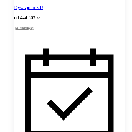
Dywizjonu 303
od
444 503 zł