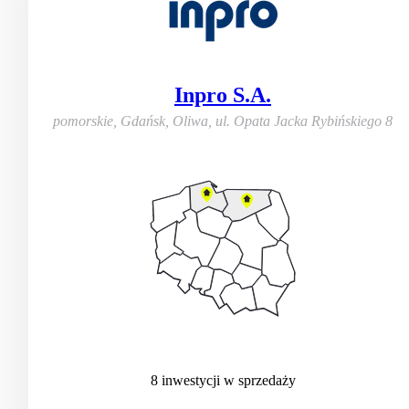
Inpro S.A.
pomorskie, Gdańsk, Oliwa
,
ul. Opata Jacka Rybińskiego 8
8
inwestycji
w sprzedaży