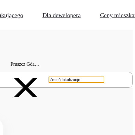
ukującego
Dla dewelopera
Ceny mieszka
Pruszcz Gdański