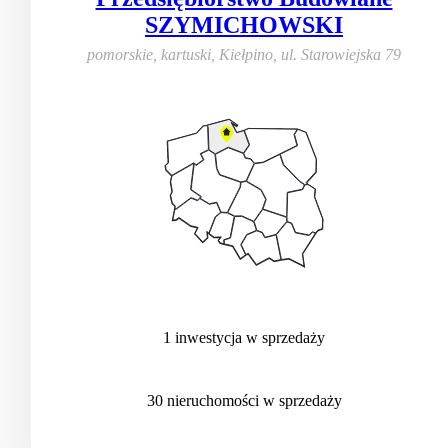
SZYMICHOWSKI
pomorskie, kartuski, Kiełpino
,
ul. Starowiejska 79
1
inwestycja
w sprzedaży
30
nieruchomości
w sprzedaży