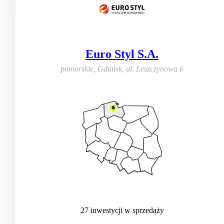
Euro Styl S.A.
pomorskie, Gdańsk
,
ul. Leszczynowa 6
27
inwestycji
w sprzedaży