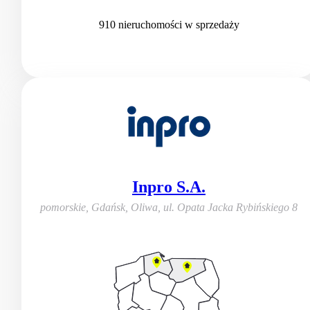
910
nieruchomości
w sprzedaży
Inpro S.A.
pomorskie, Gdańsk, Oliwa
,
ul. Opata Jacka Rybińskiego 8