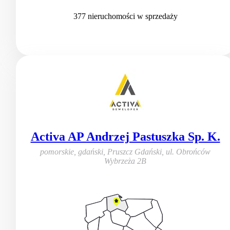
377
nieruchomości
w sprzedaży
Activa AP Andrzej Pastuszka Sp. K.
pomorskie, gdański, Pruszcz Gdański
,
ul. Obrońców
Wybrzeża 2B