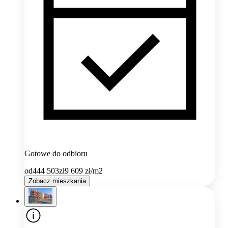
Gotowe do odbioru
od
444 503
zł
9 609
zł/m2
Zobacz mieszkania