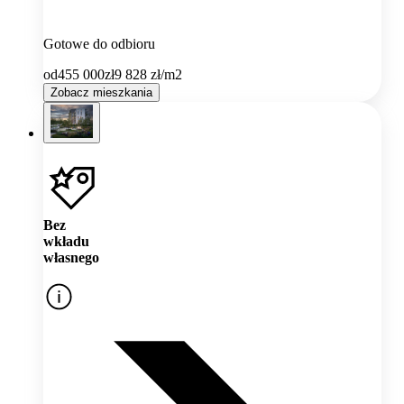
Gotowe do odbioru
od
455 000
zł
9 828
zł/m2
Zobacz mieszkania
Bez
wkładu
własnego