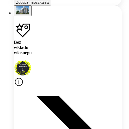
Zobacz mieszkania
Bez
wkładu
własnego