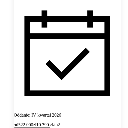
Oddanie: IV kwartał 2026
od
522 000
zł
10 390
zł/m2