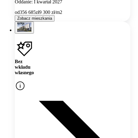
Oddanie: I kwartał 2027
od
356 685
zł
9 300
zł/m2
Zobacz mieszkania
Bez
wkładu
własnego