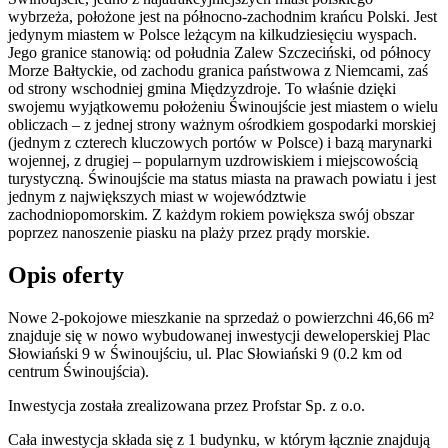
wybrzeża, położone jest na północno-zachodnim krańcu Polski. Jest
jedynym miastem w Polsce leżącym na kilkudziesięciu wyspach.
Jego granice stanowią: od południa Zalew Szczeciński, od północy
Morze Bałtyckie, od zachodu granica państwowa z Niemcami, zaś
od strony wschodniej gmina Międzyzdroje. To właśnie dzięki
swojemu wyjątkowemu położeniu Świnoujście jest miastem o wielu
obliczach – z jednej strony ważnym ośrodkiem gospodarki morskiej
(jednym z czterech kluczowych portów w Polsce) i bazą marynarki
wojennej, z drugiej – popularnym uzdrowiskiem i miejscowością
turystyczną. Świnoujście ma status miasta na prawach powiatu i jest
jednym z największych miast w województwie
zachodniopomorskim. Z każdym rokiem powiększa swój obszar
poprzez nanoszenie piasku na plaży przez prądy morskie.
Opis oferty
Nowe 2-pokojowe mieszkanie na sprzedaż o powierzchni 46,66 m²
znajduje się w nowo
wybudowanej
inwestycji deweloperskiej
Plac
Słowiański 9
w Świnoujściu
,
ul. Plac Słowiański
9
(0.2 km od
centrum Świnoujścia).
Inwestycja
została zrealizowana
przez
Profstar Sp. z o.o.
Cała inwestycja składa się z
1
budynku
,
w którym
łącznie znajdują