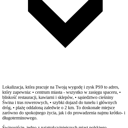
Lokalizacja, która pracuje na Twoją wygodę i zysk PS9 to adres,
który zapewnia: • centrum miasta - wszystko w zasięgu spaceru, •
bliskość restauracji, kawiarni i sklepów, • sąsiedztwo cieśniny
Świna i tras rowerowych, • szybki dojazd do tunelu i głównych
dróg, • plażę oddaloną zaledwie o 2 km. To doskonałe miejsce
zarówno do spokojnego życia, jak i do prowadzenia najmu krótko- i
długoterminowego.
Świnoujście, jedno z najatrakcyjniejszych miast polskiego