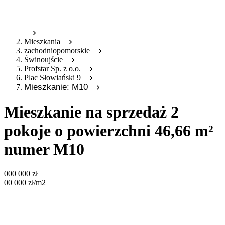
Mieszkania
zachodniopomorskie
Świnoujście
Profstar Sp. z o.o.
Plac Słowiański 9
Mieszkanie: M10
Mieszkanie na sprzedaż 2
pokoje o powierzchni 46,66 m²
numer M10
000 000
zł
00 000
zł
/m2