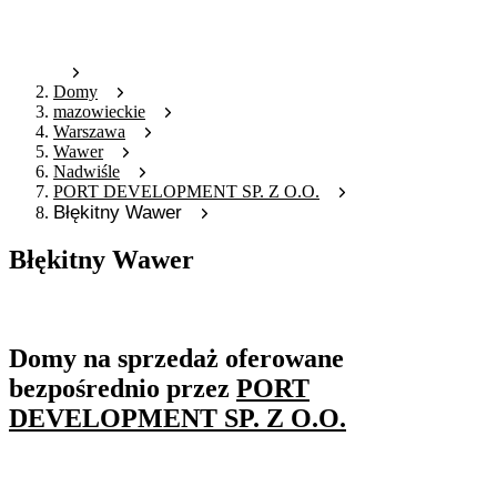
Domy
mazowieckie
Warszawa
Wawer
Nadwiśle
PORT DEVELOPMENT SP. Z O.O.
Błękitny Wawer
Błękitny Wawer
Oferta archiwalna
Domy na sprzedaż oferowane
bezpośrednio przez
PORT
DEVELOPMENT SP. Z O.O.