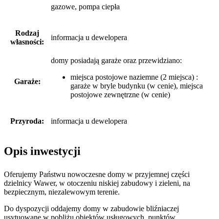
gazowe, pompa ciepła
Rodzaj
informacja u dewelopera
własności:
domy posiadają garaże
oraz
przewidziano:
miejsca postojowe naziemne (2 miejsca) :
Garaże:
garaże w bryle budynku (w cenie), miejsca
postojowe zewnętrzne (w cenie)
Przyroda:
informacja u dewelopera
Opis inwestycji
Oferujemy Państwu nowoczesne domy w przyjemnej części
dzielnicy Wawer, w otoczeniu niskiej zabudowy i zieleni, na
bezpiecznym, niezalewowym terenie.
Do dyspozycji oddajemy domy w zabudowie bliźniaczej
usytuowane w pobliżu obiektów usługowych, punktów