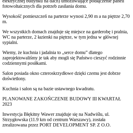
elektrycznej budynku na dach) umożliwiające podłączenie paneli
fotowoltaicznych dla potrzeb zasilania domu.
Wysokość pomieszczeń na parterze wynosi 2,90 m a na piętrze 2,70
m.
We wszystkich domach znajduje się miejsce na garderobę i pralnia,
WC na parterze, 2 łazienki na piętrze, w tym jedna w głównej
sypialni.
Wiemy, że kuchnia i jadalnia to „serce domu” dlatego
zaprojektowaliśmy je tak aby mogli się Państwo cieszyć rodzinnie
codziennymi posiłkami.
Salon posiada okno czteroskrzydłowe dzięki czemu jest dobrze
doświetlony.
Kuchnia i salon są na bazie ustawnego kwadratu.
PLANOWANE ZAKOŃCZENIE BUDOWY III KWARTAŁ
2023
Inwestycja Błękitny Wawer znajduje się na Nadwiślu, ul.
Strzygłowska (11.9 km od centrum Warszawy), została
zrealizowana przez PORT DEVELOPMENT SP. Z O.O.