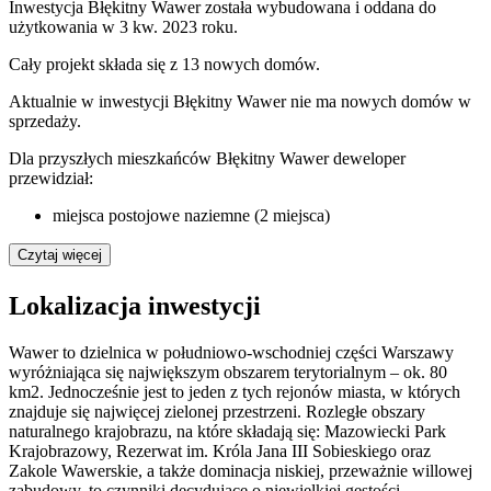
Inwestycja Błękitny Wawer została wybudowana i oddana do
użytkowania w 3 kw. 2023 roku.
Cały projekt składa się z
13 nowych domów
.
Aktualnie w inwestycji
Błękitny Wawer
nie ma nowych domów w
sprzedaży.
Dla przyszłych mieszkańców Błękitny Wawer deweloper
przewidział:
miejsca postojowe naziemne (2 miejsca)
Czytaj więcej
Lokalizacja inwestycji
Wawer to dzielnica w południowo-wschodniej części Warszawy
wyróżniająca się największym obszarem terytorialnym – ok. 80
km2. Jednocześnie jest to jeden z tych rejonów miasta, w których
znajduje się najwięcej zielonej przestrzeni. Rozległe obszary
naturalnego krajobrazu, na które składają się: Mazowiecki Park
Krajobrazowy, Rezerwat im. Króla Jana III Sobieskiego oraz
Zakole Wawerskie, a także dominacja niskiej, przeważnie willowej
zabudowy, to czynniki decydujące o niewielkiej gęstości