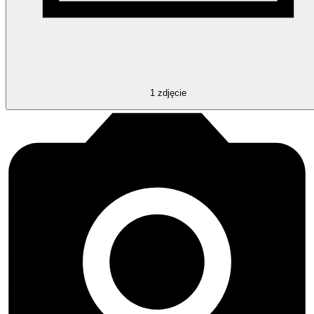
1
zdjęcie