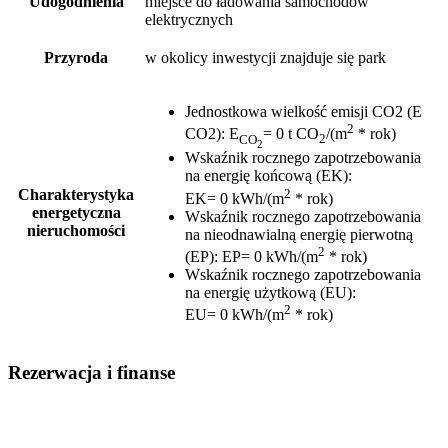
Udogodnienia
miejsce do ładowania samochodów
elektrycznych
Przyroda
w okolicy inwestycji znajduje się park
Jednostkowa wielkość emisji CO2 (E
2
CO2)
:
E
= 0 t CO
/(m
* rok)
CO
2
2
Wskaźnik rocznego zapotrzebowania
na energię końcową (EK)
:
2
Charakterystyka
EK= 0 kWh/(m
* rok)
energetyczna
Wskaźnik rocznego zapotrzebowania
nieruchomości
na nieodnawialną energię pierwotną
2
(EP)
:
EP= 0 kWh/(m
* rok)
Wskaźnik rocznego zapotrzebowania
na energię użytkową (EU)
:
2
EU= 0 kWh/(m
* rok)
Rezerwacja i finanse