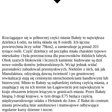
Rozciągające się w północnej części miasta Bałuty to największa
dzielnica Łodzi, na którą składa się 8 osiedli. Ich łączna
powierzchnia liczy sobie 79km2, a zamieszkuje ją ponad 203
tysiące osób. Część dzielnicy od początku miała charakter typowo
mieszkalny i była przeznaczona dla pracowników łódzkich fabryk.
Obok szarych blokowisk i licznych kamienic budowane są dziś
nowe osiedla domów jednorodzinnych. Wciąż jednak widać
pozostałości zabudowań przemysłowych. Niektóre z nich, tak jak
Manufaktura, odzyskują dawną świetność i po gruntownej
rewitalizacji stają się cenionymi nieruchomościami handlowymi lub
biurowymi. Mimo to Bałuty są najbardziej zieloną częścią miasta, a
znajdujący się na ich terenie las Łagiewnicki jest największym w
kraju obszarem leśnym leżącym w granicach miasta. Przez Bałuty
biegną 3 drogi krajowe, w tym droga E75 będąca częścią
międzynarodowego szlaku z Helsinek do Aten. Z Bałut do centrum
miasta prowadzą linie autobusowe i tramwajowe odbywające
regularne kursy dzienne i nocne.