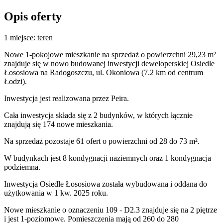
Opis oferty
1 miejsce: teren
Nowe 1-pokojowe mieszkanie na sprzedaż o powierzchni 29,23 m²
znajduje się w nowo
budowanej
inwestycji deweloperskiej
Osiedle
Łososiowa
na Radogoszczu
,
ul. Okoniowa
(7.2 km od centrum
Łodzi).
Inwestycja
jest realizowana
przez
Peira.
Cała inwestycja składa się z
2
budynków
,
w których
łącznie
znajdują się 174 nowe mieszkania.
Na sprzedaż pozostaje 61 ofert o powierzchni od 28 do 73 m².
W budynkach jest 8 kondygnacji naziemnych
oraz 1 kondygnacja
podziemna.
Inwestycja Osiedle Łososiowa została wybudowana i oddana do
użytkowania w 1 kw. 2025 roku
.
Nowe mieszkanie
o oznaczeniu
109 - D2.3
znajduje się na 2 piętrze
i jest
1
-poziomow
e
. Pomieszczenia mają
od 260 do 280