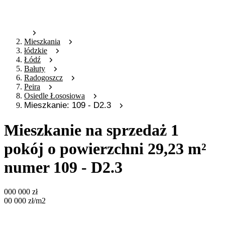
Mieszkania
łódzkie
Łódź
Bałuty
Radogoszcz
Peira
Osiedle Łososiowa
Mieszkanie: 109 - D2.3
Mieszkanie na sprzedaż 1
pokój o powierzchni 29,23 m²
numer 109 - D2.3
000 000
zł
00 000
zł
/m2