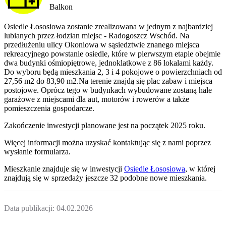
Balkon
Osiedle Łososiowa zostanie zrealizowana w jednym z najbardziej
lubianych przez łodzian miejsc - Radogoszcz Wschód. Na
przedłużeniu ulicy Okoniowa w sąsiedztwie znanego miejsca
rekreacyjnego powstanie osiedle, które w pierwszym etapie obejmie
dwa budynki ośmiopiętrowe, jednoklatkowe z 86 lokalami każdy.
Do wyboru będą mieszkania 2, 3 i 4 pokojowe o powierzchniach od
27,56 m2 do 83,90 m2.Na terenie znajdą się plac zabaw i miejsca
postojowe. Oprócz tego w budynkach wybudowane zostaną hale
garażowe z miejscami dla aut, motorów i rowerów a także
pomieszczenia gospodarcze.
Zakończenie inwestycji planowane jest na początek 2025 roku.
Więcej informacji można uzyskać kontaktując się z nami poprzez
wysłanie formularza.
Mieszkanie
znajduje się w inwestycji
Osiedle Łososiowa
, w której
znajdują
się w sprzedaży jeszcze
32
podobne nowe mieszkania
.
Data publikacji:
04.02.2026