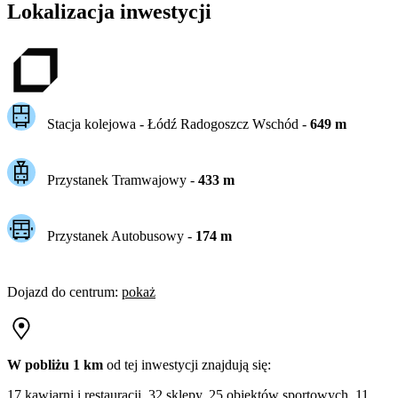
Lokalizacja inwestycji
Stacja kolejowa -
Łódź Radogoszcz Wschód
-
649
m
Przystanek Tramwajowy
-
433
m
Przystanek Autobusowy
-
174
m
Dojazd do centrum
:
pokaż
W pobliżu 1 km
od tej
inwestycji
znajdują się:
17 kawiarni i restauracji, 32 sklepy, 25 obiektów sportowych, 11