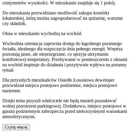
centymetrów wysokości. W
mieszkaniu
znajduje
się
1
pokój
.
Do
mieszkania
przewidziano możliwość zakupu komórki
lokatorskiej
, którą można zagospodarować na spiżarnię, warsztat
czy składzik.
Okna w mieszkaniu wychodzą na wschód.
Wschodnia orientacja zapewnia dostęp do łagodnego porannego
światła, idealnego dla rozpoczęcia dnia pełnego energii. Wnętrza
pozostają jasne, ale nieprzegrzane, co sprzyja utrzymaniu
komfortowej temperatury. Przebywanie w pomieszczeniu z oknami
na wschód inspiruje do działania i pozytywnie wpływa na poranny
rytuał.
Dla przyszłych mieszkańców
Osiedle Łososiowa
deweloper
przewidział
miejsca postojowe podziemne, miejsca postojowe
naziemne
.
Dzięki temu przyszli właściciele nie będą musieli poszukiwać
wolnej przestrzeni parkingowej.
Dodatkowo, miejsce postojowe w
garażu podziemnym zabezpiecza przed niekorzystnymi warunkami
atmosferycznymi.
Czytaj więcej