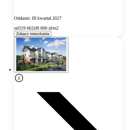
Oddanie: III kwartał 2027
od
319 662
zł
9 600
zł/m2
Zobacz mieszkania