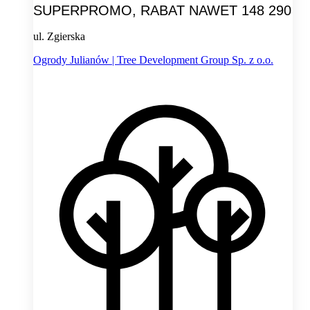
SUPERPROMO, RABAT NAWET 148 290
ul. Zgierska
Ogrody Julianów | Tree Development Group Sp. z o.o.