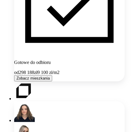
Gotowe do odbioru
od
298 188
zł
9 100
zł/m2
Zobacz mieszkania