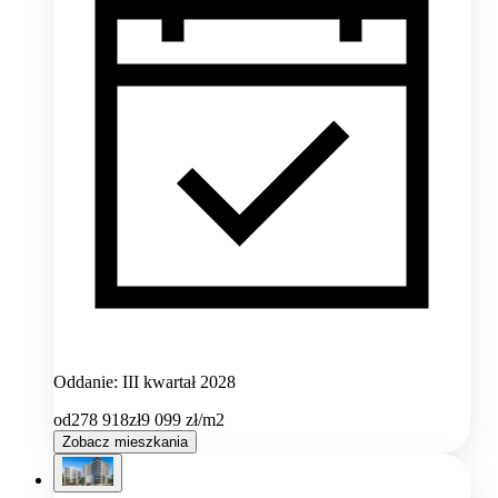
Oddanie: III kwartał 2028
od
278 918
zł
9 099
zł/m2
Zobacz mieszkania