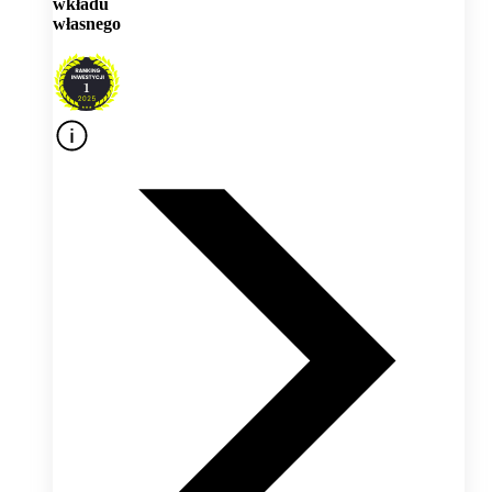
wkładu
własnego