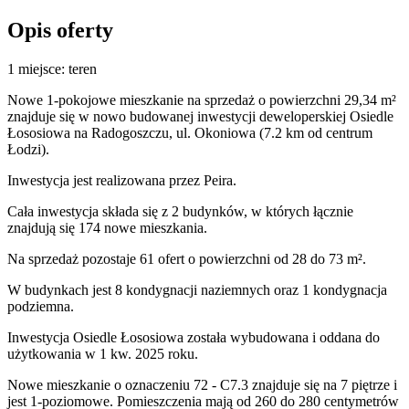
Opis oferty
1 miejsce: teren
Nowe 1-pokojowe mieszkanie na sprzedaż o powierzchni 29,34 m²
znajduje się w nowo
budowanej
inwestycji deweloperskiej
Osiedle
Łososiowa
na Radogoszczu
,
ul. Okoniowa
(7.2 km od centrum
Łodzi).
Inwestycja
jest realizowana
przez
Peira.
Cała inwestycja składa się z
2
budynków
,
w których
łącznie
znajdują się 174 nowe mieszkania.
Na sprzedaż pozostaje 61 ofert o powierzchni od 28 do 73 m².
W budynkach jest 8 kondygnacji naziemnych
oraz 1 kondygnacja
podziemna.
Inwestycja Osiedle Łososiowa została wybudowana i oddana do
użytkowania w 1 kw. 2025 roku
.
Nowe mieszkanie
o oznaczeniu
72 - C7.3
znajduje się na 7 piętrze
i
jest
1
-poziomow
e
. Pomieszczenia mają
od 260 do 280
centymetrów