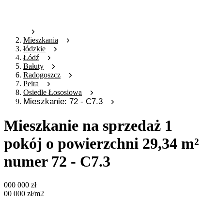
Mieszkania
łódzkie
Łódź
Bałuty
Radogoszcz
Peira
Osiedle Łososiowa
Mieszkanie: 72 - C7.3
Mieszkanie na sprzedaż 1
pokój o powierzchni 29,34 m²
numer 72 - C7.3
000 000
zł
00 000
zł
/m2