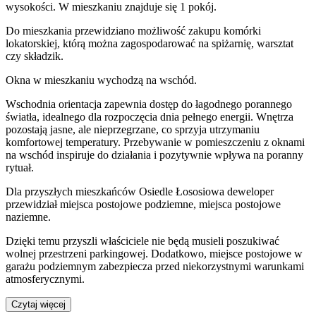
wysokości. W
mieszkaniu
znajduje
się
1
pokój
.
Do
mieszkania
przewidziano możliwość zakupu komórki
lokatorskiej
, którą można zagospodarować na spiżarnię, warsztat
czy składzik.
Okna w mieszkaniu wychodzą na wschód.
Wschodnia orientacja zapewnia dostęp do łagodnego porannego
światła, idealnego dla rozpoczęcia dnia pełnego energii. Wnętrza
pozostają jasne, ale nieprzegrzane, co sprzyja utrzymaniu
komfortowej temperatury. Przebywanie w pomieszczeniu z oknami
na wschód inspiruje do działania i pozytywnie wpływa na poranny
rytuał.
Dla przyszłych mieszkańców
Osiedle Łososiowa
deweloper
przewidział
miejsca postojowe podziemne, miejsca postojowe
naziemne
.
Dzięki temu przyszli właściciele nie będą musieli poszukiwać
wolnej przestrzeni parkingowej.
Dodatkowo, miejsce postojowe w
garażu podziemnym zabezpiecza przed niekorzystnymi warunkami
atmosferycznymi.
Czytaj więcej