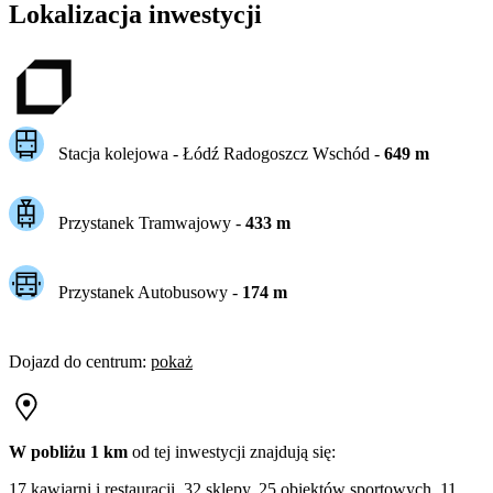
Lokalizacja inwestycji
Stacja kolejowa -
Łódź Radogoszcz Wschód
-
649
m
Przystanek Tramwajowy
-
433
m
Przystanek Autobusowy
-
174
m
Dojazd do centrum
:
pokaż
W pobliżu 1 km
od tej
inwestycji
znajdują się:
17 kawiarni i restauracji, 32 sklepy, 25 obiektów sportowych, 11