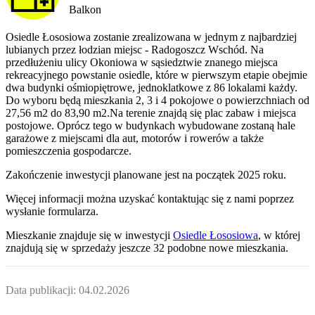
Balkon
Osiedle Łososiowa zostanie zrealizowana w jednym z najbardziej
lubianych przez łodzian miejsc - Radogoszcz Wschód. Na
przedłużeniu ulicy Okoniowa w sąsiedztwie znanego miejsca
rekreacyjnego powstanie osiedle, które w pierwszym etapie obejmie
dwa budynki ośmiopiętrowe, jednoklatkowe z 86 lokalami każdy.
Do wyboru będą mieszkania 2, 3 i 4 pokojowe o powierzchniach od
27,56 m2 do 83,90 m2.Na terenie znajdą się plac zabaw i miejsca
postojowe. Oprócz tego w budynkach wybudowane zostaną hale
garażowe z miejscami dla aut, motorów i rowerów a także
pomieszczenia gospodarcze.
Zakończenie inwestycji planowane jest na początek 2025 roku.
Więcej informacji można uzyskać kontaktując się z nami poprzez
wysłanie formularza.
Mieszkanie
znajduje się w inwestycji
Osiedle Łososiowa
, w której
znajdują
się w sprzedaży jeszcze
32
podobne nowe mieszkania
.
Data publikacji:
04.02.2026