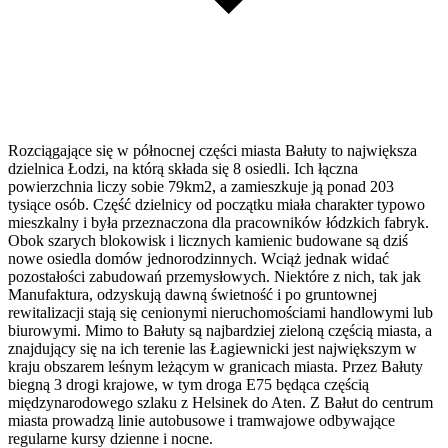
Rozciągające się w północnej części miasta Bałuty to największa
dzielnica Łodzi, na którą składa się 8 osiedli. Ich łączna
powierzchnia liczy sobie 79km2, a zamieszkuje ją ponad 203
tysiące osób. Część dzielnicy od początku miała charakter typowo
mieszkalny i była przeznaczona dla pracowników łódzkich fabryk.
Obok szarych blokowisk i licznych kamienic budowane są dziś
nowe osiedla domów jednorodzinnych. Wciąż jednak widać
pozostałości zabudowań przemysłowych. Niektóre z nich, tak jak
Manufaktura, odzyskują dawną świetność i po gruntownej
rewitalizacji stają się cenionymi nieruchomościami handlowymi lub
biurowymi. Mimo to Bałuty są najbardziej zieloną częścią miasta, a
znajdujący się na ich terenie las Łagiewnicki jest największym w
kraju obszarem leśnym leżącym w granicach miasta. Przez Bałuty
biegną 3 drogi krajowe, w tym droga E75 będąca częścią
międzynarodowego szlaku z Helsinek do Aten. Z Bałut do centrum
miasta prowadzą linie autobusowe i tramwajowe odbywające
regularne kursy dzienne i nocne.