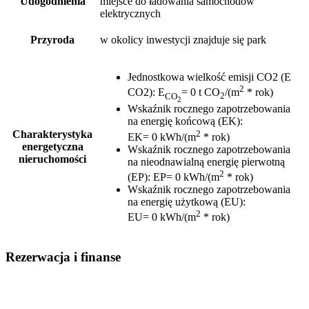
Udogodnienia
miejsce do ładowania samochodów
elektrycznych
Przyroda
w okolicy inwestycji znajduje się park
Jednostkowa wielkość emisji CO2 (E
2
CO2)
:
E
= 0 t CO
/(m
* rok)
CO
2
2
Wskaźnik rocznego zapotrzebowania
na energię końcową (EK)
:
2
Charakterystyka
EK= 0 kWh/(m
* rok)
energetyczna
Wskaźnik rocznego zapotrzebowania
nieruchomości
na nieodnawialną energię pierwotną
2
(EP)
:
EP= 0 kWh/(m
* rok)
Wskaźnik rocznego zapotrzebowania
na energię użytkową (EU)
:
2
EU= 0 kWh/(m
* rok)
Rezerwacja i finanse