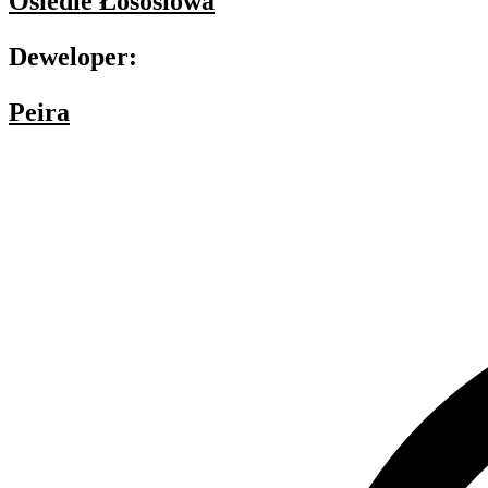
Osiedle Łososiowa
Deweloper:
Peira