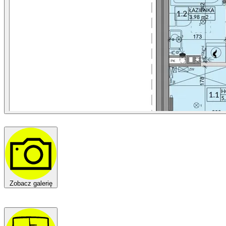
Zobacz galerię