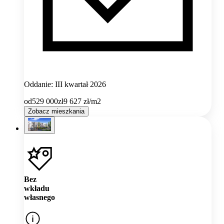
Oddanie: III kwartał 2026
od
529 000
zł
9 627
zł/m2
Zobacz mieszkania
Bez
wkładu
własnego