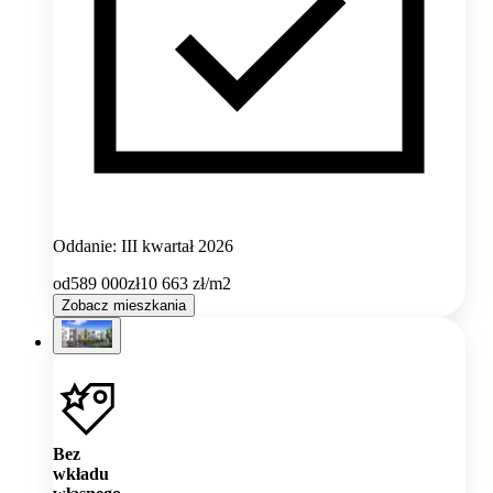
Oddanie: III kwartał 2026
od
589 000
zł
10 663
zł/m2
Zobacz mieszkania
Bez
wkładu